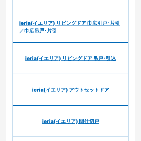
ieria(イエリア) リビングドア 巾広引戸･片引
／巾広吊戸･片引
ieria(イエリア) リビングドア 吊戸･引込
ieria(イエリア) アウトセットドア
ieria(イエリア) 間仕切戸