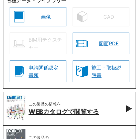
各種データ・ライブラリー
画像
CAD
BIM用テクスチ
図面PDF
ャー
申請関係認定
施工・取扱説
書類
明書
この製品の情報を
WEBカタログで
閲覧する
この製品の