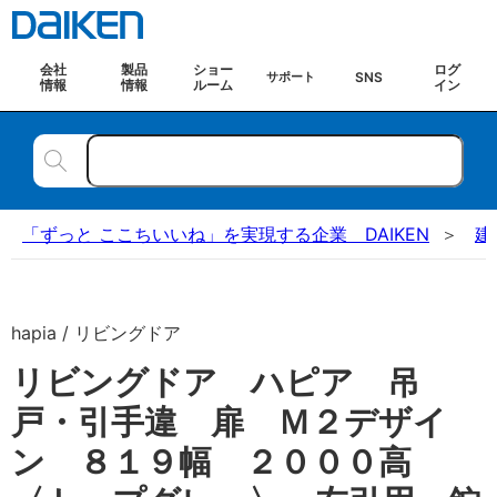
会社
製品
ショー
ログ
SNS
サポート
情報
情報
ルーム
イン
「ずっと ここちいいね」を実現する企業 DAIKEN
建
hapia / リビングドア
リビングドア ハピア 吊
戸・引手違 扉 Ｍ２デザイ
ン ８１９幅 ２０００高