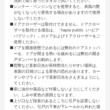
洗剤で固く絞ったタオルで拭いてください。
■シンナー・ベンジンなどを使用すると、表面の艶
がなくなったり変色する場合がありますので使用
しないでください。
■ドアクローザーは取付けできません。ドアクロー
ザーを取付ける場合は、「hapia public（ハピア
パブリック）」のドアおよびドアクローザーをご
使用ください。
■ドアを開放状態で止めるには弊社のドアストッパ
ーを、ドアが閉まる勢いを緩めるには弊社の開き
戸ダンパーをお勧めします。
■窓際など直射日光が長時間当たりやすい場所は、
表面の日焼けによる変色の恐れがあります。カー
テンやブラインドで直射日光をさえぎるようにし
てください。
■扉に油分や薬品など付着しないようにしてくださ
い。しみや変色の原因となります。
■上り口など段差のあるところに引戸を設置しない
でください。引戸の下車が下レールから外れた場