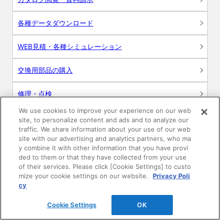
各種データダウンロード
WEB見積・各種シミュレーション
交換用部品の購入
修理・点検
We use cookies to improve your experience on our web
お問い合わせ
site, to personalize content and ads and to analyze our
traffic. We share information about your use of our web
ログイン
site with our advertising and analytics partners, who ma
y combine it with other information that you have provi
ded to them or that they have collected from your use
建築・設計関係者様向けサイト
of their services. Please click [Cookie Settings] to custo
mize your cookie settings on our website.
Privacy Poli
ユーザー登録サービス
cy
Cookie Settings
OK
WEB見積システム