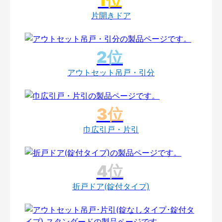
片開きドア
アウトセット吊戸・引分
巾広引戸・片引
折戸ドア(錠付タイプ)