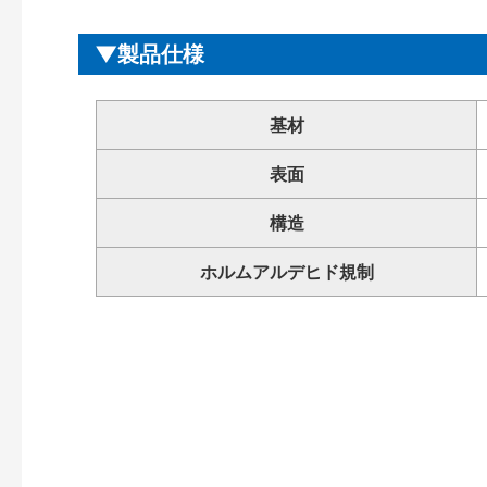
製品仕様
基材
表面
構造
ホルムアルデヒド規制