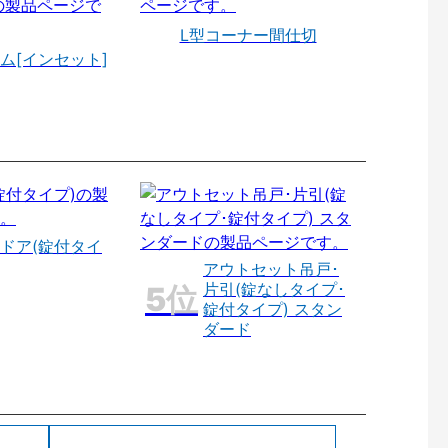
L型コーナー間仕切
ム[インセット]
ドア(錠付タイ
アウトセット吊戸･
片引(錠なしタイプ･
錠付タイプ) スタン
ダード