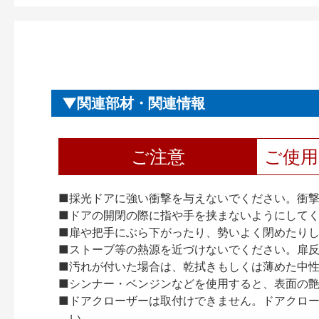
関連部材・関連情報
ご注意
ご使
■採光ドアに強い衝撃を与えないでください。衝
■ドアの開閉の際に指や手を挟まないようにして
■扉や把手にぶら下がったり、勢いよく閉めたり
■ストーブ等の熱源を近づけないでください。扉
■汚れが付いた場合は、乾拭きもしくは薄めた中
■シンナー・ベンジンなどを使用すると、表面の
■ドアクローザーは取付けできません。ドアクローザー
い。