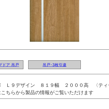
ングドア 吊戸
吊戸･3枚引違
扉 Ｌ９デザイン ８１９幅 ２０００高 〈ティ
はこちらから製品の情報がご覧いただけます