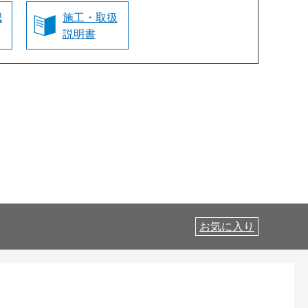
認
施工・取扱
説明書
お気に入り