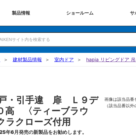
製品
情報
ショー
ルーム
サ
N
建材製品情報
室内ドア
hapia リビングドア 
戸・引手違 扉 Ｌ９デ
画像は該当品番
（該当品番以外
０高 〈ティーブラウ
クラクローズ付用
25年6月発売の新製品をお勧めします。