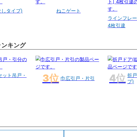
なしタイプ)
ねこゲート
ラインフレー
4枚引違
ランキング
セット吊戸・
折戸
巾広引戸・片引
プ)