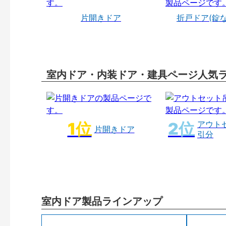
片開きドア
折戸ドア(錠
室内ドア・内装ドア・建具ページ人気
アウト
片開きドア
引分
室内ドア製品ラインアップ