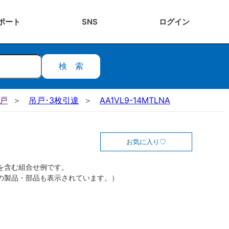
ポート
SNS
ログ
イン
検索
吊戸
吊戸･3枚引違
AA1VL9-14MTLNA
お気に入り
を含む組合せ例です。
の製品・部品も表示されています。）