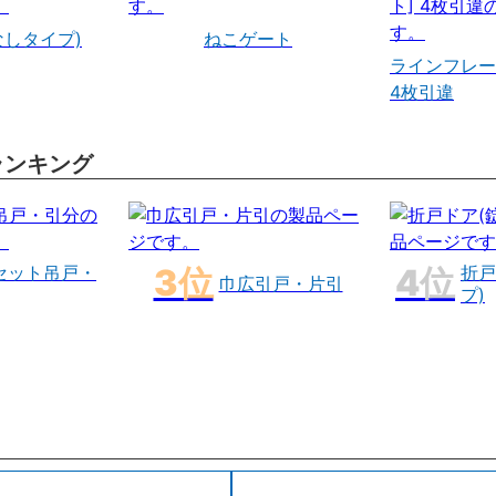
なしタイプ)
ねこゲート
ラインフレー
4枚引違
ランキング
セット吊戸・
折戸
巾広引戸・片引
プ)