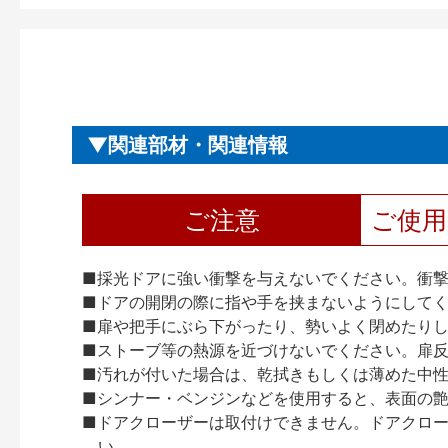
関連部材・関連情報
ご注意
ご使
■採光ドアに強い衝撃を与えないでください。衝
■ドアの開閉の際に指や手を挟まないようにして
■扉や把手にぶら下がったり、勢いよく閉めたり
■ストーブ等の熱源を近づけないでください。扉
■汚れが付いた場合は、乾拭きもしくは薄めた中
■シンナー・ベンジンなどを使用すると、表面の
■ドアクローザーは取付けできません。ドアクローザー
い。