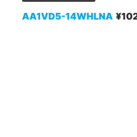
AA1VD5-14WHLNA
¥10