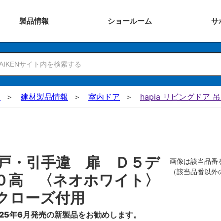
製品
情報
ショー
ルーム
サ
N
建材製品情報
室内ドア
hapia リビングドア 
戸・引手違 扉 Ｄ５デ
画像は該当品番
（該当品番以外
０高 〈ネオホワイト〉
クローズ付用
25年6月発売の新製品をお勧めします。