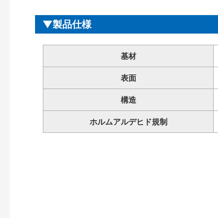
製品仕様
基材
表面
構造
ホルムアルデヒド規制