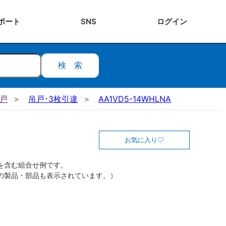
ポート
SNS
ログ
イン
検索
吊戸
吊戸･3枚引違
AA1VD5-14WHLNA
お気に入り
を含む組合せ例です。
の製品・部品も表示されています。）