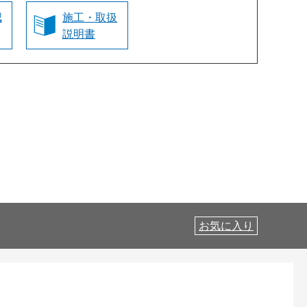
認
施工・取扱
説明書
お気に入り