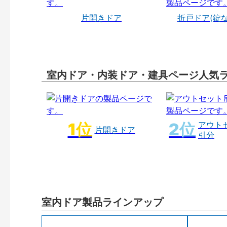
片開きドア
折戸ドア(錠
室内ドア・内装ドア・建具ページ人気
アウト
片開きドア
引分
室内ドア製品ラインアップ