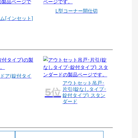
L型コーナー間仕切
ム[インセット]
ドア(錠付タイ
アウトセット吊戸･
片引(錠なしタイプ･
錠付タイプ) スタン
ダード