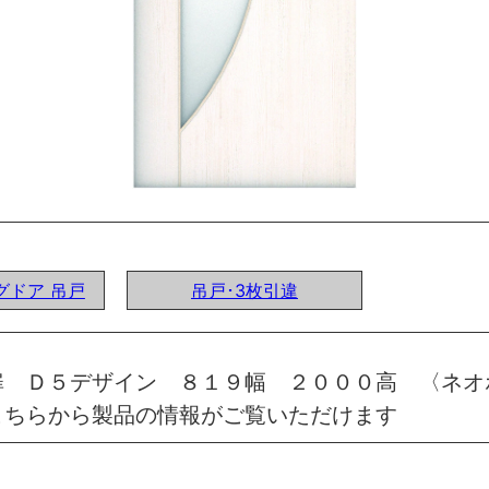
ングドア 吊戸
吊戸･3枚引違
扉 Ｄ５デザイン ８１９幅 ２０００高 〈ネオ
こちらから製品の情報がご覧いただけます