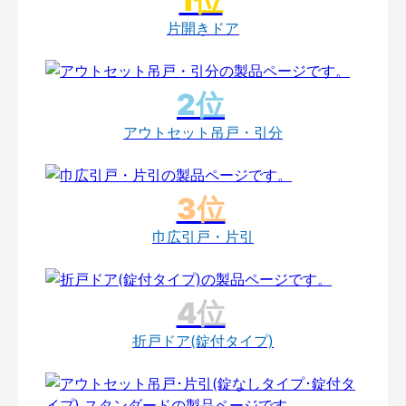
片開きドア
アウトセット吊戸・引分
巾広引戸・片引
折戸ドア(錠付タイプ)