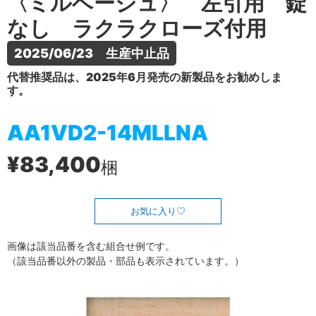
〈ミルベージュ〉 左引用 錠
なし ラクラクローズ付用
2025/06/23　生産中止品
代替推奨品は、2025年6月発売の新製品をお勧めしま
す。
AA1VD2-14MLLNA
¥83,400
梱
お気に入り
画像は該当品番を含む組合せ例です。
（該当品番以外の製品・部品も表示されています。）