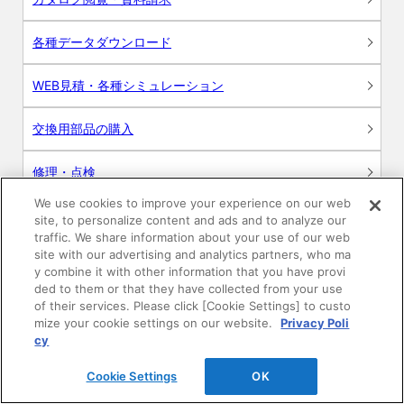
各種データダウンロード
WEB見積・各種シミュレーション
交換用部品の購入
修理・点検
We use cookies to improve your experience on our web
お問い合わせ
site, to personalize content and ads and to analyze our
traffic. We share information about your use of our web
ログイン
site with our advertising and analytics partners, who ma
y combine it with other information that you have provi
ded to them or that they have collected from your use
建築・設計関係者様向けサイト
of their services. Please click [Cookie Settings] to custo
mize your cookie settings on our website.
Privacy Poli
ユーザー登録サービス
cy
Cookie Settings
OK
WEB見積システム