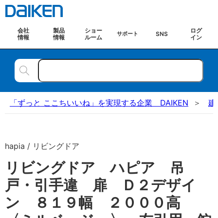
会社
製品
ショー
ログ
SNS
サポート
情報
情報
ルーム
イン
「ずっと ここちいいね」を実現する企業 DAIKEN
建
hapia / リビングドア
リビングドア ハピア 吊
戸・引手違 扉 Ｄ２デザイ
ン ８１９幅 ２０００高