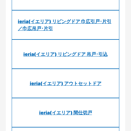
ieria(イエリア) リビングドア 巾広引戸･片引
／巾広吊戸･片引
ieria(イエリア) リビングドア 吊戸･引込
ieria(イエリア) アウトセットドア
ieria(イエリア) 間仕切戸