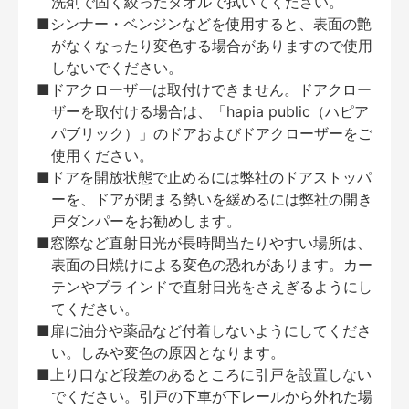
洗剤で固く絞ったタオルで拭いてください。
■シンナー・ベンジンなどを使用すると、表面の艶
がなくなったり変色する場合がありますので使用
しないでください。
■ドアクローザーは取付けできません。ドアクロー
ザーを取付ける場合は、「hapia public（ハピア
パブリック）」のドアおよびドアクローザーをご
使用ください。
■ドアを開放状態で止めるには弊社のドアストッパ
ーを、ドアが閉まる勢いを緩めるには弊社の開き
戸ダンパーをお勧めします。
■窓際など直射日光が長時間当たりやすい場所は、
表面の日焼けによる変色の恐れがあります。カー
テンやブラインドで直射日光をさえぎるようにし
てください。
■扉に油分や薬品など付着しないようにしてくださ
い。しみや変色の原因となります。
■上り口など段差のあるところに引戸を設置しない
でください。引戸の下車が下レールから外れた場