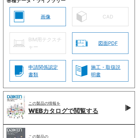
各種データ・ライブラリー
画像
CAD
BIM用テクスチ
図面PDF
ャー
申請関係認定
施工・取扱説
書類
明書
この製品の情報を
WEBカタログで
閲覧する
この製品の