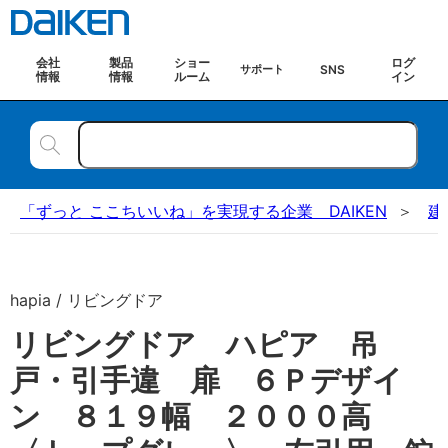
会社
製品
ショー
ログ
SNS
サポート
情報
情報
ルーム
イン
「ずっと ここちいいね」を実現する企業 DAIKEN
建
hapia / リビングドア
リビングドア ハピア 吊
戸・引手違 扉 ６Ｐデザイ
ン ８１９幅 ２０００高