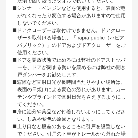
洗剤で固く絞ったタオルで拭いてください。
■シンナー・ベンジンなどを使用すると、表面の艶
がなくなったり変色する場合がありますので使用
しないでください。
■ドアクローザーは取付けできません。ドアクロー
ザーを取付ける場合は、「hapia public（ハピア
パブリック）」のドアおよびドアクローザーをご
使用ください。
■ドアを開放状態で止めるには弊社のドアストッパ
ーを、ドアが閉まる勢いを緩めるには弊社の開き
戸ダンパーをお勧めします。
■窓際など直射日光が長時間当たりやすい場所は、
表面の日焼けによる変色の恐れがあります。カー
テンやブラインドで直射日光をさえぎるようにし
てください。
■扉に油分や薬品など付着しないようにしてくださ
い。しみや変色の原因となります。
■上り口など段差のあるところに引戸を設置しない
でください。引戸の下車が下レールから外れた場