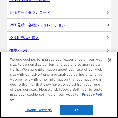
各種データダウンロード
WEB見積・各種シミュレーション
交換用部品の購入
修理・点検
We use cookies to improve your experience on our web
お問い合わせ
site, to personalize content and ads and to analyze our
traffic. We share information about your use of our web
ログイン
site with our advertising and analytics partners, who ma
y combine it with other information that you have provi
ded to them or that they have collected from your use
建築・設計関係者様向けサイト
of their services. Please click [Cookie Settings] to custo
mize your cookie settings on our website.
Privacy Poli
ユーザー登録サービス
cy
Cookie Settings
OK
WEB見積システム