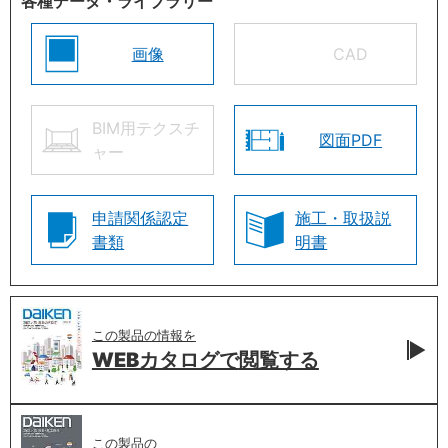
各種データ・ライブラリー
画像
CAD
BIM用テクスチ
図面PDF
ャー
申請関係認定
施工・取扱説
書類
明書
この製品の情報を
WEBカタログで
閲覧する
この製品の