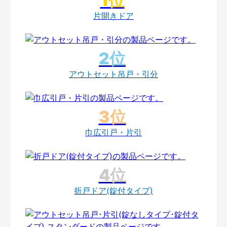
片開きドア
アウトセット吊戸・引分
巾広引戸・片引
折戸ドア(錠付タイプ)