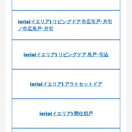
ieria(イエリア) リビングドア 巾広引戸･片引
／巾広吊戸･片引
ieria(イエリア) リビングドア 吊戸･引込
ieria(イエリア) アウトセットドア
ieria(イエリア) 間仕切戸