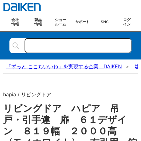
会社
製品
ショー
ログ
SNS
サポート
情報
情報
ルーム
イン
「ずっと ここちいいね」を実現する企業 DAIKEN
建
hapia / リビングドア
リビングドア ハピア 吊
戸・引手違 扉 ６１デザイ
ン ８１９幅 ２０００高