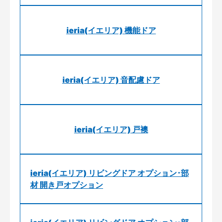
ieria(イエリア) 機能ドア
ieria(イエリア) 音配慮ドア
ieria(イエリア) 戸襖
ieria(イエリア) リビングドア オプション･部
材 開き戸オプション