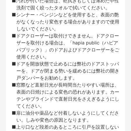
■汚れが付いた場合は、乾拭きもしくは薄めた中性
洗剤で固く絞ったタオルで拭いてください。
■シンナー・ベンジンなどを使用すると、表面の艶
がなくなったり変色する場合がありますので使用
しないでください。
■ドアクローザーは取付けできません。ドアクロー
ザーを取付ける場合は、「hapia public（ハピア
パブリック）」のドアおよびドアクローザーをご
使用ください。
■ドアを開放状態で止めるには弊社のドアストッパ
ーを、ドアが閉まる勢いを緩めるには弊社の開き
戸ダンパーをお勧めします。
■窓際など直射日光が長時間当たりやすい場所は、
表面の日焼けによる変色の恐れがあります。カー
テンやブラインドで直射日光をさえぎるようにし
てください。
■扉に油分や薬品など付着しないようにしてくださ
い。しみや変色の原因となります。
■上り口など段差のあるところに引戸を設置しない