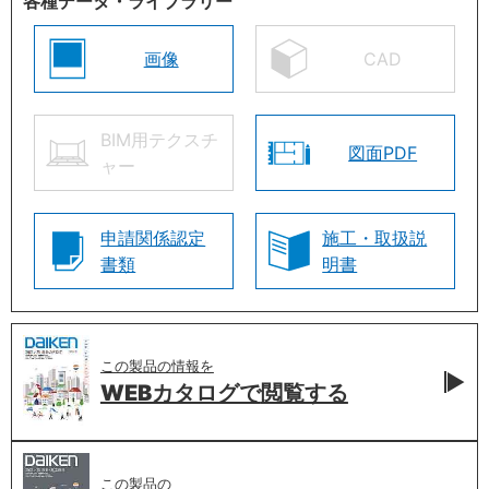
各種データ・ライブラリー
画像
CAD
BIM用テクスチ
図面PDF
ャー
申請関係認定
施工・取扱説
書類
明書
この製品の情報を
WEBカタログで
閲覧する
この製品の