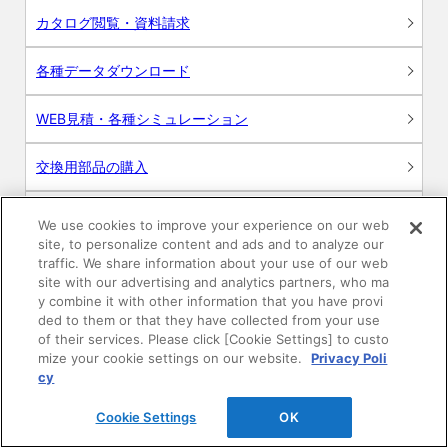
カタログ閲覧・資料請求
各種データダウンロード
WEB見積・各種シミュレーション
交換用部品の購入
修理・点検
We use cookies to improve your experience on our web
site, to personalize content and ads and to analyze our
お問い合わせ
traffic. We share information about your use of our web
site with our advertising and analytics partners, who ma
y combine it with other information that you have provi
ログイン
ded to them or that they have collected from your use
of their services. Please click [Cookie Settings] to custo
建築・設計関係者様向けサイト
mize your cookie settings on our website.
Privacy Poli
cy
ユーザー登録サービス
Cookie Settings
OK