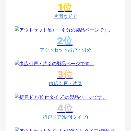
片開きドア
アウトセット吊戸・引分
巾広引戸・片引
折戸ドア(錠付タイプ)