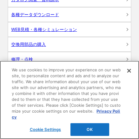
各種データダウンロード
WEB見積・各種シミュレーション
交換用部品の購入
修理・点検
We use cookies to improve your experience on our web
お問い合わせ
site, to personalize content and ads and to analyze our
traffic. We share information about your use of our web
ログイン
site with our advertising and analytics partners, who ma
y combine it with other information that you have provi
ded to them or that they have collected from your use
建築・設計関係者様向けサイト
of their services. Please click [Cookie Settings] to custo
mize your cookie settings on our website.
Privacy Poli
ユーザー登録サービス
cy
Cookie Settings
OK
WEB見積システム