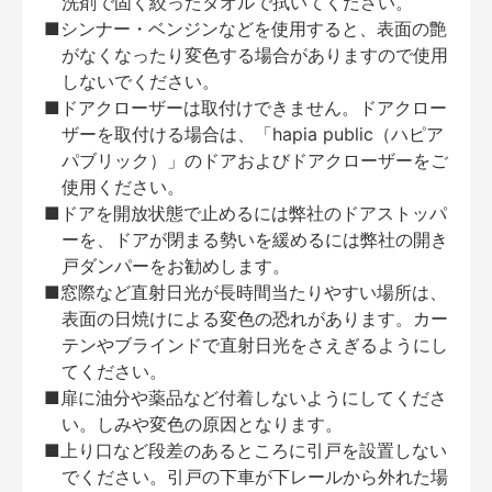
洗剤で固く絞ったタオルで拭いてください。
■シンナー・ベンジンなどを使用すると、表面の艶
がなくなったり変色する場合がありますので使用
しないでください。
■ドアクローザーは取付けできません。ドアクロー
ザーを取付ける場合は、「hapia public（ハピア
パブリック）」のドアおよびドアクローザーをご
使用ください。
■ドアを開放状態で止めるには弊社のドアストッパ
ーを、ドアが閉まる勢いを緩めるには弊社の開き
戸ダンパーをお勧めします。
■窓際など直射日光が長時間当たりやすい場所は、
表面の日焼けによる変色の恐れがあります。カー
テンやブラインドで直射日光をさえぎるようにし
てください。
■扉に油分や薬品など付着しないようにしてくださ
い。しみや変色の原因となります。
■上り口など段差のあるところに引戸を設置しない
でください。引戸の下車が下レールから外れた場