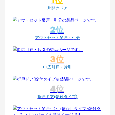
片開きドア
アウトセット吊戸・引分
巾広引戸・片引
折戸ドア(錠付タイプ)