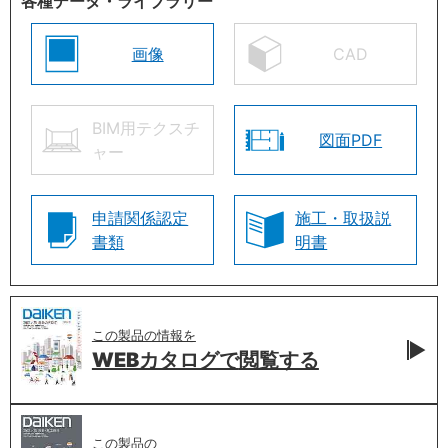
各種データ・ライブラリー
画像
CAD
BIM用テクスチ
図面PDF
ャー
申請関係認定
施工・取扱説
書類
明書
この製品の情報を
WEBカタログで
閲覧する
この製品の