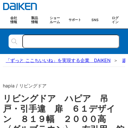
会社
製品
ショー
ログ
SNS
サポート
情報
情報
ルーム
イン
「ずっと ここちいいね」を実現する企業 DAIKEN
建
hapia / リビングドア
リビングドア ハピア 吊
戸・引手違 扉 ６１デザイ
ン ８１９幅 ２０００高