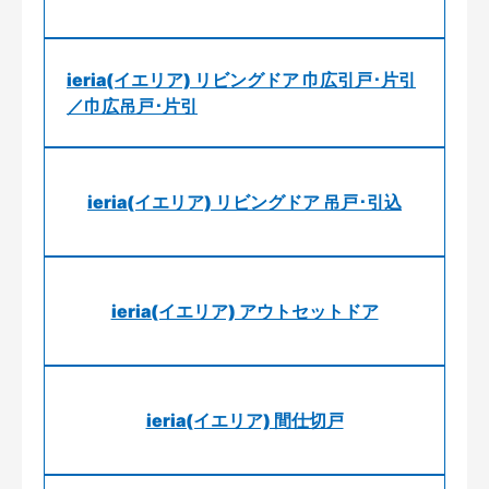
ieria(イエリア) リビングドア 巾広引戸･片引
／巾広吊戸･片引
ieria(イエリア) リビングドア 吊戸･引込
ieria(イエリア) アウトセットドア
ieria(イエリア) 間仕切戸