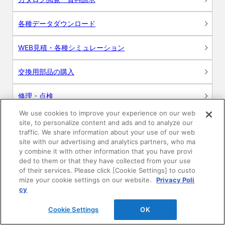
各種データダウンロード
WEB見積・各種シミュレーション
交換用部品の購入
修理・点検
We use cookies to improve your experience on our web
お問い合わせ
site, to personalize content and ads and to analyze our
traffic. We share information about your use of our web
ログイン
site with our advertising and analytics partners, who ma
y combine it with other information that you have provi
ded to them or that they have collected from your use
建築・設計関係者様向けサイト
of their services. Please click [Cookie Settings] to custo
mize your cookie settings on our website.
Privacy Poli
ユーザー登録サービス
cy
Cookie Settings
OK
WEB見積システム