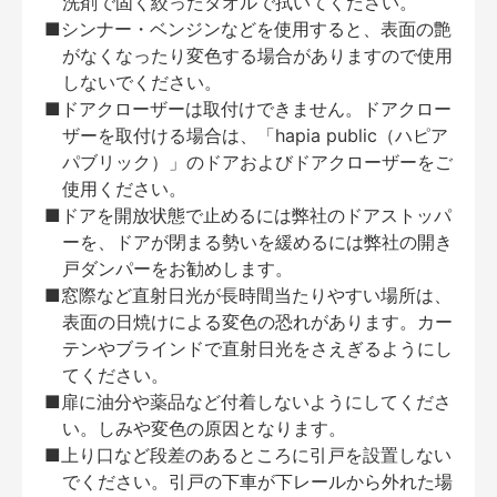
洗剤で固く絞ったタオルで拭いてください。
■シンナー・ベンジンなどを使用すると、表面の艶
がなくなったり変色する場合がありますので使用
しないでください。
■ドアクローザーは取付けできません。ドアクロー
ザーを取付ける場合は、「hapia public（ハピア
パブリック）」のドアおよびドアクローザーをご
使用ください。
■ドアを開放状態で止めるには弊社のドアストッパ
ーを、ドアが閉まる勢いを緩めるには弊社の開き
戸ダンパーをお勧めします。
■窓際など直射日光が長時間当たりやすい場所は、
表面の日焼けによる変色の恐れがあります。カー
テンやブラインドで直射日光をさえぎるようにし
てください。
■扉に油分や薬品など付着しないようにしてくださ
い。しみや変色の原因となります。
■上り口など段差のあるところに引戸を設置しない
でください。引戸の下車が下レールから外れた場