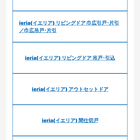
ieria(イエリア) リビングドア 巾広引戸･片引
／巾広吊戸･片引
ieria(イエリア) リビングドア 吊戸･引込
ieria(イエリア) アウトセットドア
ieria(イエリア) 間仕切戸