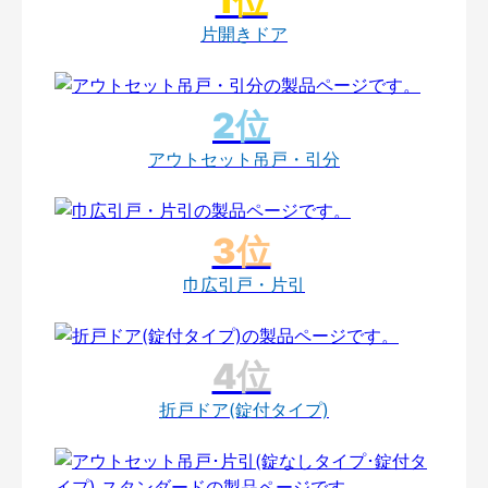
片開きドア
アウトセット吊戸・引分
巾広引戸・片引
折戸ドア(錠付タイプ)