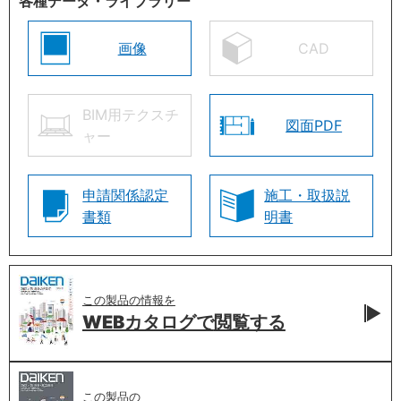
各種データ・ライブラリー
画像
CAD
BIM用テクスチ
図面PDF
ャー
申請関係認定
施工・取扱説
書類
明書
この製品の情報を
WEBカタログで
閲覧する
この製品の