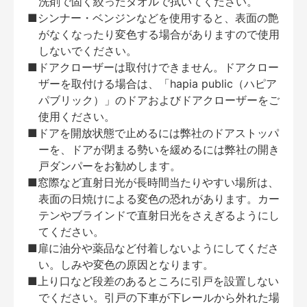
洗剤で固く絞ったタオルで拭いてください。
■シンナー・ベンジンなどを使用すると、表面の艶
がなくなったり変色する場合がありますので使用
しないでください。
■ドアクローザーは取付けできません。ドアクロー
ザーを取付ける場合は、「hapia public（ハピア
パブリック）」のドアおよびドアクローザーをご
使用ください。
■ドアを開放状態で止めるには弊社のドアストッパ
ーを、ドアが閉まる勢いを緩めるには弊社の開き
戸ダンパーをお勧めします。
■窓際など直射日光が長時間当たりやすい場所は、
表面の日焼けによる変色の恐れがあります。カー
テンやブラインドで直射日光をさえぎるようにし
てください。
■扉に油分や薬品など付着しないようにしてくださ
い。しみや変色の原因となります。
■上り口など段差のあるところに引戸を設置しない
でください。引戸の下車が下レールから外れた場