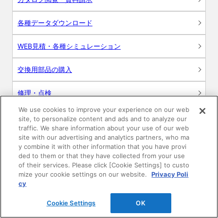
各種データダウンロード
WEB見積・各種シミュレーション
交換用部品の購入
修理・点検
We use cookies to improve your experience on our web
お問い合わせ
site, to personalize content and ads and to analyze our
traffic. We share information about your use of our web
ログイン
site with our advertising and analytics partners, who ma
y combine it with other information that you have provi
ded to them or that they have collected from your use
建築・設計関係者様向けサイト
of their services. Please click [Cookie Settings] to custo
mize your cookie settings on our website.
Privacy Poli
ユーザー登録サービス
cy
Cookie Settings
OK
WEB見積システム