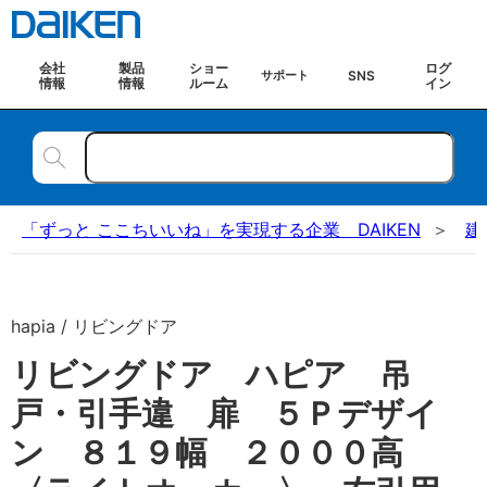
会社
製品
ショー
ログ
SNS
サポート
情報
情報
ルーム
イン
「ずっと ここちいいね」を実現する企業 DAIKEN
建
hapia / リビングドア
リビングドア ハピア 吊
戸・引手違 扉 ５Ｐデザイ
ン ８１９幅 ２０００高