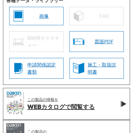
各種データ・ライブラリー
画像
CAD
BIM用テクスチ
図面PDF
ャー
申請関係認定
施工・取扱説
書類
明書
この製品の情報を
WEBカタログで
閲覧する
この製品の