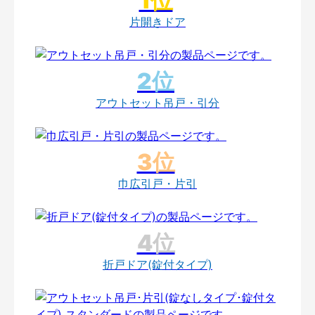
片開きドア
アウトセット吊戸・引分
巾広引戸・片引
折戸ドア(錠付タイプ)