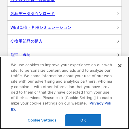
各種データダウンロード
WEB見積・各種シミュレーション
交換用部品の購入
修理・点検
We use cookies to improve your experience on our web
お問い合わせ
site, to personalize content and ads and to analyze our
traffic. We share information about your use of our web
ログイン
site with our advertising and analytics partners, who ma
y combine it with other information that you have provi
ded to them or that they have collected from your use
建築・設計関係者様向けサイト
of their services. Please click [Cookie Settings] to custo
mize your cookie settings on our website.
Privacy Poli
ユーザー登録サービス
cy
Cookie Settings
OK
WEB見積システム