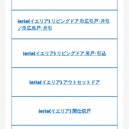
ieria(イエリア) リビングドア 巾広引戸･片引
／巾広吊戸･片引
ieria(イエリア) リビングドア 吊戸･引込
ieria(イエリア) アウトセットドア
ieria(イエリア) 間仕切戸