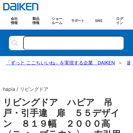
会社
製品
ショー
ログ
SNS
サポート
情報
情報
ルーム
イン
「ずっと ここちいいね」を実現する企業 DAIKEN
建
hapia / リビングドア
リビングドア ハピア 吊
戸・引手違 扉 ５５デザイ
ン ８１９幅 ２０００高