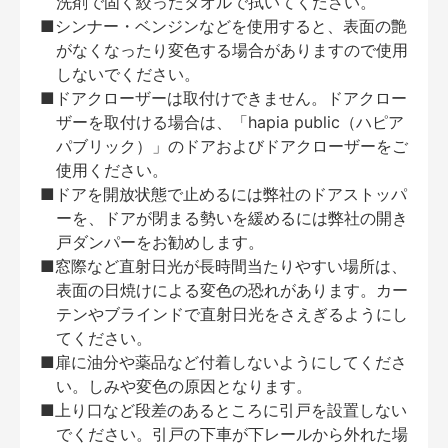
洗剤で固く絞ったタオルで拭いてください。
■シンナー・ベンジンなどを使用すると、表面の艶
がなくなったり変色する場合がありますので使用
しないでください。
■ドアクローザーは取付けできません。ドアクロー
ザーを取付ける場合は、「hapia public（ハピア
パブリック）」のドアおよびドアクローザーをご
使用ください。
■ドアを開放状態で止めるには弊社のドアストッパ
ーを、ドアが閉まる勢いを緩めるには弊社の開き
戸ダンパーをお勧めします。
■窓際など直射日光が長時間当たりやすい場所は、
表面の日焼けによる変色の恐れがあります。カー
テンやブラインドで直射日光をさえぎるようにし
てください。
■扉に油分や薬品など付着しないようにしてくださ
い。しみや変色の原因となります。
■上り口など段差のあるところに引戸を設置しない
でください。引戸の下車が下レールから外れた場