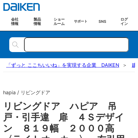
会社
製品
ショー
ログ
SNS
サポート
情報
情報
ルーム
イン
「ずっと ここちいいね」を実現する企業 DAIKEN
建
hapia / リビングドア
リビングドア ハピア 吊
戸・引手違 扉 ４Ｓデザイ
ン ８１９幅 ２０００高