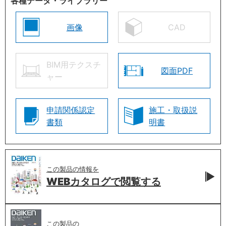
各種データ・ライブラリー
画像
CAD
BIM用テクスチ
図面PDF
ャー
申請関係認定
施工・取扱説
書類
明書
この製品の情報を
WEBカタログで
閲覧する
この製品の