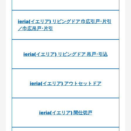
ieria(イエリア) リビングドア 巾広引戸･片引
／巾広吊戸･片引
ieria(イエリア) リビングドア 吊戸･引込
ieria(イエリア) アウトセットドア
ieria(イエリア) 間仕切戸