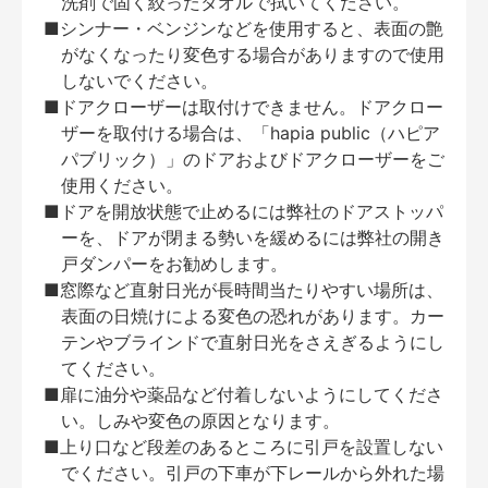
洗剤で固く絞ったタオルで拭いてください。
■シンナー・ベンジンなどを使用すると、表面の艶
がなくなったり変色する場合がありますので使用
しないでください。
■ドアクローザーは取付けできません。ドアクロー
ザーを取付ける場合は、「hapia public（ハピア
パブリック）」のドアおよびドアクローザーをご
使用ください。
■ドアを開放状態で止めるには弊社のドアストッパ
ーを、ドアが閉まる勢いを緩めるには弊社の開き
戸ダンパーをお勧めします。
■窓際など直射日光が長時間当たりやすい場所は、
表面の日焼けによる変色の恐れがあります。カー
テンやブラインドで直射日光をさえぎるようにし
てください。
■扉に油分や薬品など付着しないようにしてくださ
い。しみや変色の原因となります。
■上り口など段差のあるところに引戸を設置しない
でください。引戸の下車が下レールから外れた場