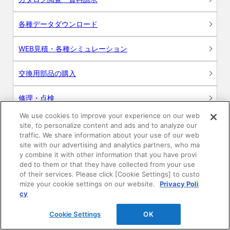
各種データダウンロード
WEB見積・各種シミュレーション
交換用部品の購入
修理・点検
We use cookies to improve your experience on our web
お問い合わせ
site, to personalize content and ads and to analyze our
traffic. We share information about your use of our web
ログイン
site with our advertising and analytics partners, who ma
y combine it with other information that you have provi
ded to them or that they have collected from your use
建築・設計関係者様向けサイト
of their services. Please click [Cookie Settings] to custo
mize your cookie settings on our website.
Privacy Poli
ユーザー登録サービス
cy
Cookie Settings
OK
WEB見積システム