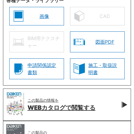
各種データ・ライブラリー
画像
CAD
BIM用テクスチ
図面PDF
ャー
申請関係認定
施工・取扱説
書類
明書
この製品の情報を
WEBカタログで
閲覧する
この製品の