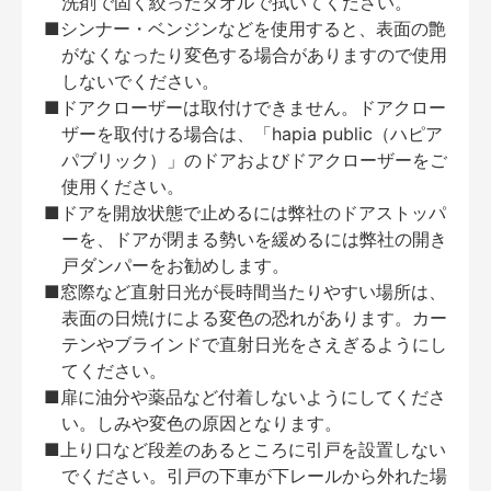
洗剤で固く絞ったタオルで拭いてください。
■シンナー・ベンジンなどを使用すると、表面の艶
がなくなったり変色する場合がありますので使用
しないでください。
■ドアクローザーは取付けできません。ドアクロー
ザーを取付ける場合は、「hapia public（ハピア
パブリック）」のドアおよびドアクローザーをご
使用ください。
■ドアを開放状態で止めるには弊社のドアストッパ
ーを、ドアが閉まる勢いを緩めるには弊社の開き
戸ダンパーをお勧めします。
■窓際など直射日光が長時間当たりやすい場所は、
表面の日焼けによる変色の恐れがあります。カー
テンやブラインドで直射日光をさえぎるようにし
てください。
■扉に油分や薬品など付着しないようにしてくださ
い。しみや変色の原因となります。
■上り口など段差のあるところに引戸を設置しない
でください。引戸の下車が下レールから外れた場