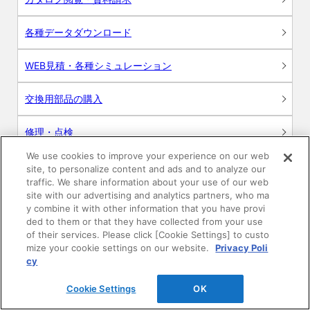
各種データダウンロード
WEB見積・各種シミュレーション
交換用部品の購入
修理・点検
We use cookies to improve your experience on our web
お問い合わせ
site, to personalize content and ads and to analyze our
traffic. We share information about your use of our web
ログイン
site with our advertising and analytics partners, who ma
y combine it with other information that you have provi
ded to them or that they have collected from your use
建築・設計関係者様向けサイト
of their services. Please click [Cookie Settings] to custo
mize your cookie settings on our website.
Privacy Poli
ユーザー登録サービス
cy
Cookie Settings
OK
WEB見積システム