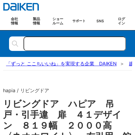
会社
製品
ショー
ログ
SNS
サポート
情報
情報
ルーム
イン
「ずっと ここちいいね」を実現する企業 DAIKEN
建
hapia / リビングドア
リビングドア ハピア 吊
戸・引手違 扉 ４１デザイ
ン ８１９幅 ２０００高