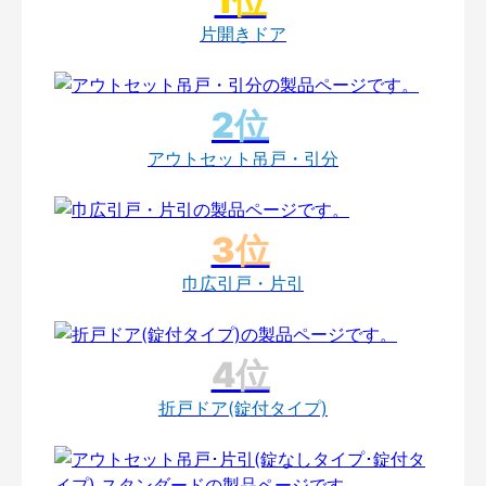
片開きドア
アウトセット吊戸・引分
巾広引戸・片引
折戸ドア(錠付タイプ)