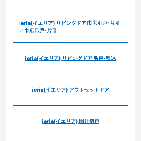
ieria(イエリア) リビングドア 巾広引戸･片引
／巾広吊戸･片引
ieria(イエリア) リビングドア 吊戸･引込
ieria(イエリア) アウトセットドア
ieria(イエリア) 間仕切戸