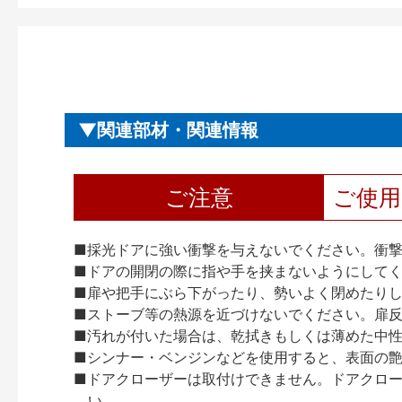
関連部材・関連情報
ご注意
ご使
■採光ドアに強い衝撃を与えないでください。衝
■ドアの開閉の際に指や手を挟まないようにして
■扉や把手にぶら下がったり、勢いよく閉めたり
■ストーブ等の熱源を近づけないでください。扉
■汚れが付いた場合は、乾拭きもしくは薄めた中
■シンナー・ベンジンなどを使用すると、表面の
■ドアクローザーは取付けできません。ドアクローザー
い。