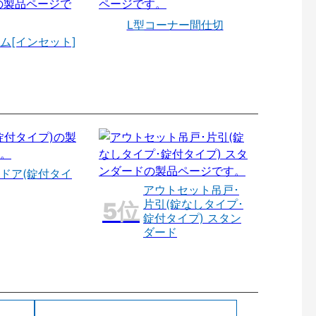
L型コーナー間仕切
ム[インセット]
ドア(錠付タイ
アウトセット吊戸･
片引(錠なしタイプ･
錠付タイプ) スタン
ダード