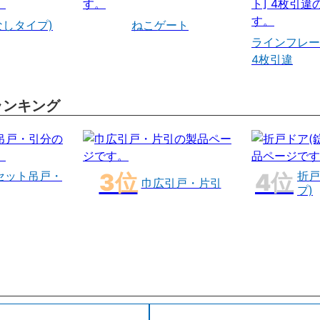
なしタイプ)
ねこゲート
ラインフレー
4枚引違
ランキング
セット吊戸・
折戸
巾広引戸・片引
プ)