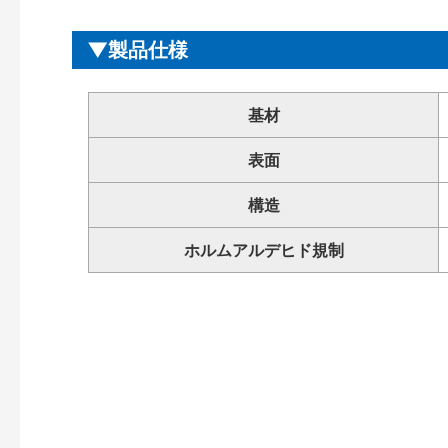
製品仕様
基材
表面
構造
ホルムアルデヒド規制