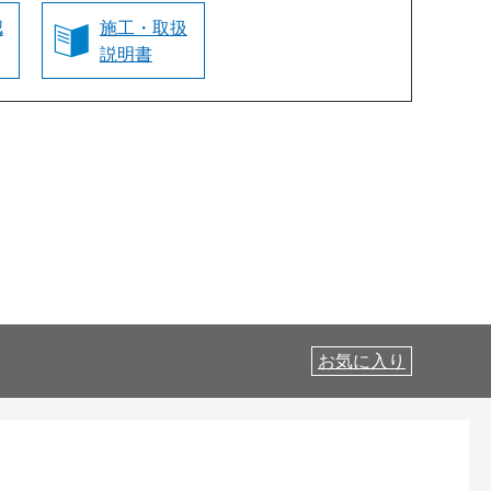
認
施工・取扱
説明書
お気に入り