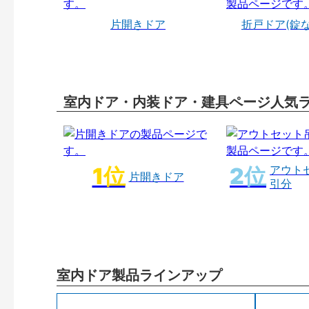
片開きドア
折戸ドア(錠
室内ドア・内装ドア・建具ページ人気
アウト
片開きドア
引分
室内ドア製品ラインアップ