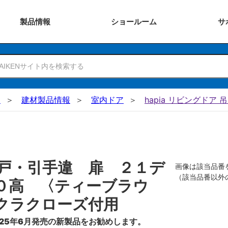
製品
情報
ショー
ルーム
サ
N
建材製品情報
室内ドア
hapia リビングドア 
戸・引手違 扉 ２１デ
画像は該当品番
（該当品番以外
０高 〈ティーブラウ
クラクローズ付用
25年6月発売の新製品をお勧めします。