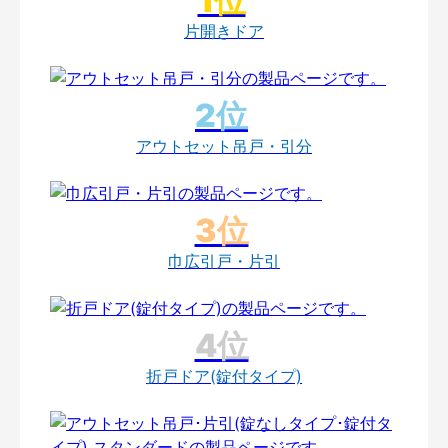
片開きドア
アウトセット吊戸・引分
巾広引戸・片引
折戸ドア(錠付タイプ)