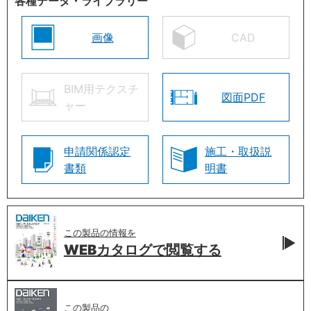
各種データ・ライブラリー
画像
CAD
BIM用テクスチ
図面PDF
ャー
申請関係認定
施工・取扱説
書類
明書
この製品の情報を
WEBカタログで
閲覧する
この製品の