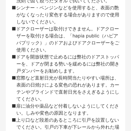
洗剤で固く絞ったタオルで拭いてください。
■シンナー・ベンジンなどを使用すると、表面の艶
がなくなったり変色する場合がありますので使用
しないでください。
■ドアクローザーは取付けできません。ドアクロー
ザーを取付ける場合は、「hapia public（ハピア
パブリック）」のドアおよびドアクローザーをご
使用ください。
■ドアを開放状態で止めるには弊社のドアストッパ
ーを、ドアが閉まる勢いを緩めるには弊社の開き
戸ダンパーをお勧めします。
■窓際など直射日光が長時間当たりやすい場所は、
表面の日焼けによる変色の恐れがあります。カー
テンやブラインドで直射日光をさえぎるようにし
てください。
■扉に油分や薬品など付着しないようにしてくださ
い。しみや変色の原因となります。
■上り口など段差のあるところに引戸を設置しない
でください。引戸の下車が下レールから外れた場