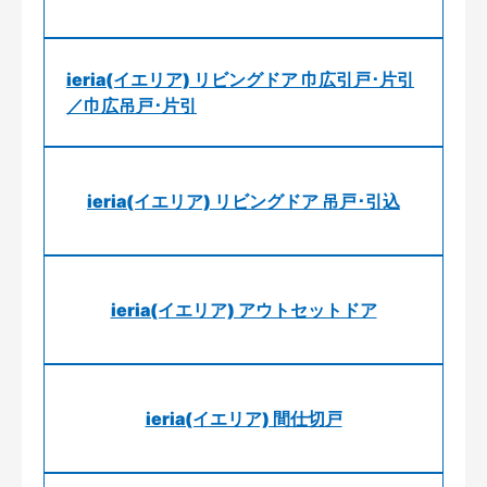
ieria(イエリア) リビングドア 巾広引戸･片引
／巾広吊戸･片引
ieria(イエリア) リビングドア 吊戸･引込
ieria(イエリア) アウトセットドア
ieria(イエリア) 間仕切戸