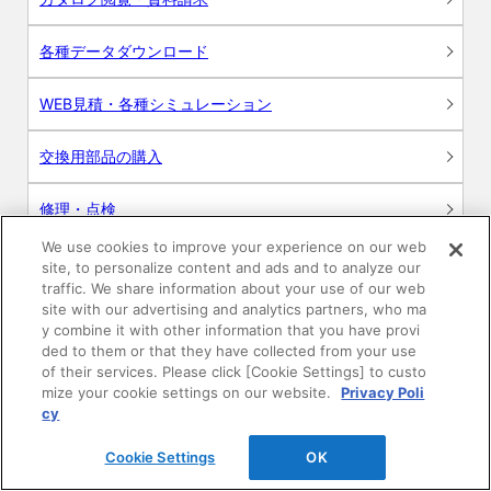
各種データダウンロード
WEB見積・各種シミュレーション
交換用部品の購入
修理・点検
We use cookies to improve your experience on our web
お問い合わせ
site, to personalize content and ads and to analyze our
traffic. We share information about your use of our web
ログイン
site with our advertising and analytics partners, who ma
y combine it with other information that you have provi
ded to them or that they have collected from your use
建築・設計関係者様向けサイト
of their services. Please click [Cookie Settings] to custo
mize your cookie settings on our website.
Privacy Poli
ユーザー登録サービス
cy
Cookie Settings
OK
WEB見積システム