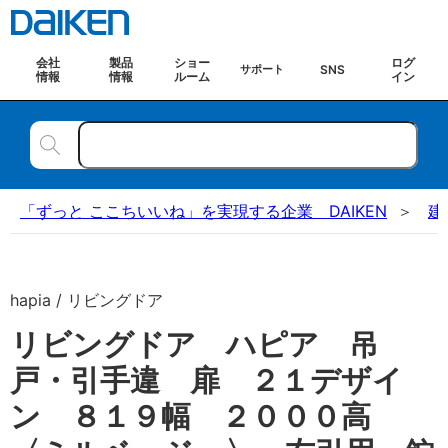
会社
製品
ショー
ログ
SNS
サポート
情報
情報
ルーム
イン
「ずっと ここちいいね」を実現する企業 DAIKEN
建
hapia / リビングドア
リビングドア ハピア 吊
戸・引手違 扉 ２１デザイ
ン ８１９幅 ２０００高