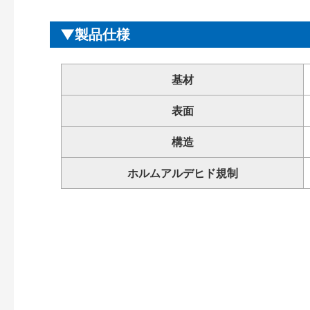
製品仕様
基材
表面
構造
ホルムアルデヒド規制