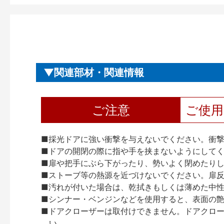
関連部材・関連情報
ご注意
ご使
■採光ドアに強い衝撃を与えないでください。衝
■ドアの開閉の際に指や手を挟まないようにして
■扉や把手にぶら下がったり、勢いよく閉めたり
■ストーブ等の熱源を近づけないでください。扉
■汚れが付いた場合は、乾拭きもしくは薄めた中
■シンナー・ベンジンなどを使用すると、表面の
■ドアクローザーは取付けできません。ドアクローザー
い。