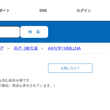
ポート
SNS
ログ
イン
検索
吊戸
吊戸･3枚引違
AA1V1P-14MLLNA
お気に入り
を含む組合せ例です。
の製品・部品も表示されています。）