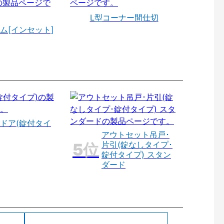
L型コーナー間仕切
ム[インセット]
ドア(錠付タイ
アウトセット吊戸･
片引(錠なしタイプ･
錠付タイプ) スタン
ダード