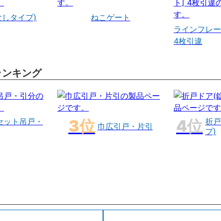
なしタイプ)
ねこゲート
ラインフレー
4枚引違
ランキング
セット吊戸・
折戸
巾広引戸・片引
プ)