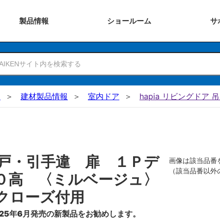
製品
情報
ショー
ルーム
サ
N
建材製品情報
室内ドア
hapia リビングドア 
戸・引手違 扉 １Ｐデ
画像は該当品番
（該当品番以外
０高 〈ミルベージュ〉
クローズ付用
25年6月発売の新製品をお勧めします。