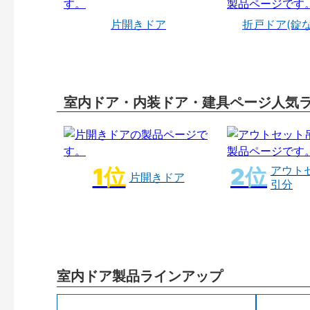
片開きドア
折戸ドア(錠
室内ドア・内装ドア・建具ページ人気
アウト
片開きドア
引分
室内ドア製品ラインアップ