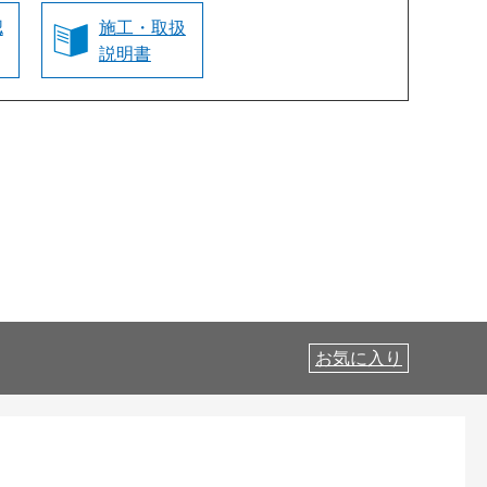
認
施工・取扱
説明書
お気に入り