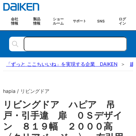
会社
製品
ショー
ログ
SNS
サポート
情報
情報
ルーム
イン
「ずっと ここちいいね」を実現する企業 DAIKEN
建
hapia / リビングドア
リビングドア ハピア 吊
戸・引手違 扉 ０Ｓデザイ
ン ８１９幅 ２０００高