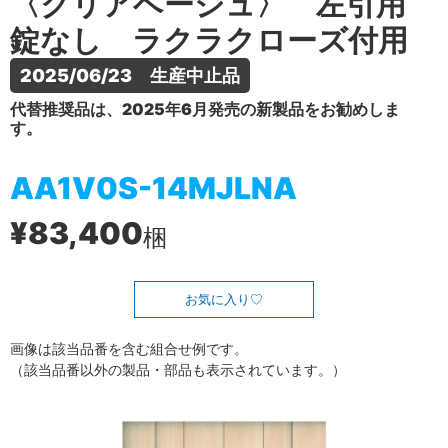
〈クリアベージュ〉 左引用
錠なし ラクラクローズ付用
2025/06/23　生産中止品
代替推奨品は、2025年6月発売の新製品をお勧めしま
す。
AA1V0S-14MJLNA
¥83,400
梱
お気に入り
画像は該当品番を含む組合せ例です。
（該当品番以外の製品・部品も表示されています。）