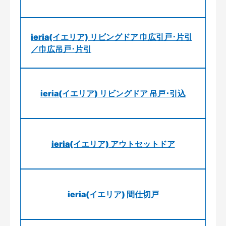
ieria(イエリア) リビングドア 巾広引戸･片引
／巾広吊戸･片引
ieria(イエリア) リビングドア 吊戸･引込
ieria(イエリア) アウトセットドア
ieria(イエリア) 間仕切戸