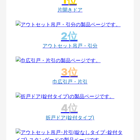
片開きドア
アウトセット吊戸・引分
巾広引戸・片引
折戸ドア(錠付タイプ)