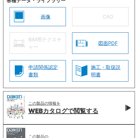
各種データ・ライブラリー
画像
CAD
BIM用テクスチ
図面PDF
ャー
申請関係認定
施工・取扱説
書類
明書
この製品の情報を
WEBカタログで
閲覧する
この製品の