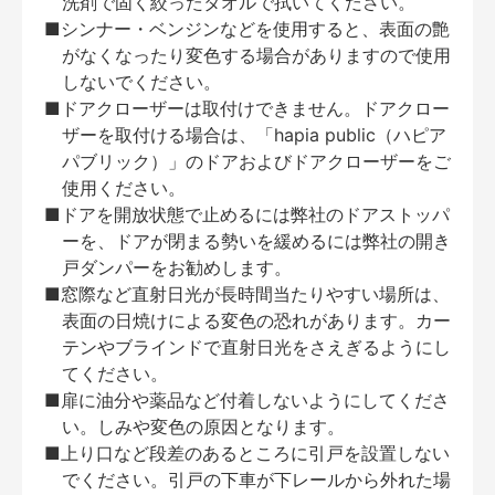
洗剤で固く絞ったタオルで拭いてください。
■シンナー・ベンジンなどを使用すると、表面の艶
がなくなったり変色する場合がありますので使用
しないでください。
■ドアクローザーは取付けできません。ドアクロー
ザーを取付ける場合は、「hapia public（ハピア
パブリック）」のドアおよびドアクローザーをご
使用ください。
■ドアを開放状態で止めるには弊社のドアストッパ
ーを、ドアが閉まる勢いを緩めるには弊社の開き
戸ダンパーをお勧めします。
■窓際など直射日光が長時間当たりやすい場所は、
表面の日焼けによる変色の恐れがあります。カー
テンやブラインドで直射日光をさえぎるようにし
てください。
■扉に油分や薬品など付着しないようにしてくださ
い。しみや変色の原因となります。
■上り口など段差のあるところに引戸を設置しない
でください。引戸の下車が下レールから外れた場