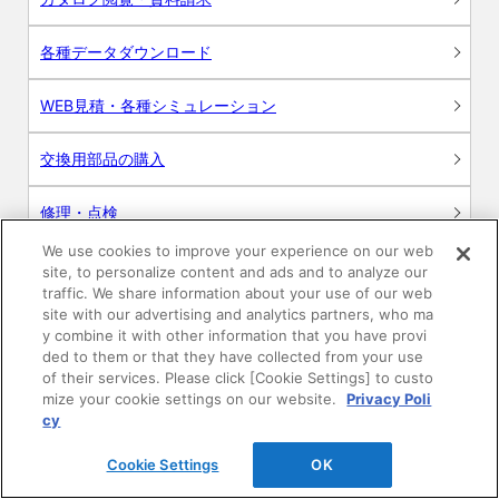
各種データダウンロード
WEB見積・各種シミュレーション
交換用部品の購入
修理・点検
We use cookies to improve your experience on our web
お問い合わせ
site, to personalize content and ads and to analyze our
traffic. We share information about your use of our web
ログイン
site with our advertising and analytics partners, who ma
y combine it with other information that you have provi
ded to them or that they have collected from your use
建築・設計関係者様向けサイト
of their services. Please click [Cookie Settings] to custo
mize your cookie settings on our website.
Privacy Poli
ユーザー登録サービス
cy
Cookie Settings
OK
WEB見積システム