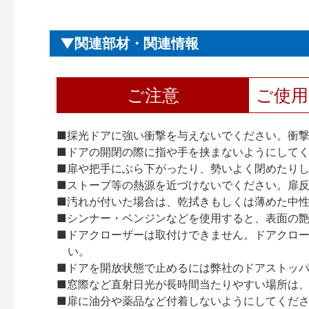
関連部材・関連情報
ご注意
ご使
■採光ドアに強い衝撃を与えないでください。衝
■ドアの開閉の際に指や手を挟まないようにして
■扉や把手にぶら下がったり、勢いよく閉めたり
■ストーブ等の熱源を近づけないでください。扉
■汚れが付いた場合は、乾拭きもしくは薄めた中
■シンナー・ベンジンなどを使用すると、表面の
■ドアクローザーは取付けできません。ドアクローザー
い。
■ドアを開放状態で止めるには弊社のドアストッ
■窓際など直射日光が長時間当たりやすい場所は
■扉に油分や薬品など付着しないようにしてくだ