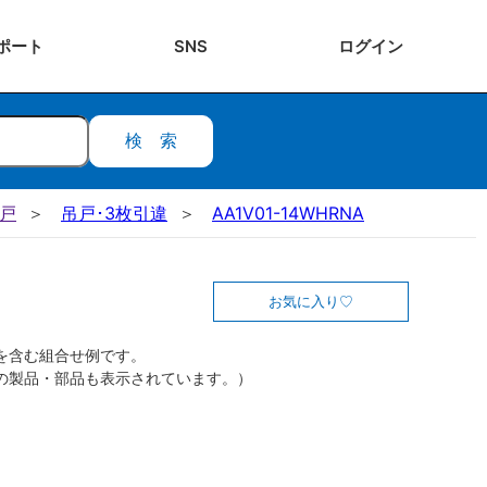
ポート
SNS
ログ
イン
検索
吊戸
吊戸･3枚引違
AA1V01-14WHRNA
お気に入り
を含む組合せ例です。
の製品・部品も表示されています。）