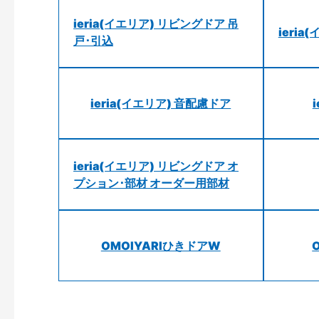
ieria(イエリア) リビングドア 吊
ieri
戸･引込
ieria(イエリア) 音配慮ドア
ieria(イエリア) リビングドア オ
プション･部材 オーダー用部材
OMOIYARIひきドアW