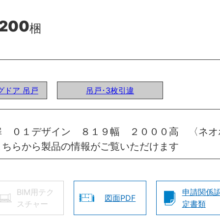
,200
梱
ングドア 吊戸
吊戸･3枚引違
扉 ０１デザイン ８１９幅 ２０００高 〈ネオ
こちらから製品の情報がご覧いただけます
BIM用テク
申請関係
図面PDF
スチャー
定書類