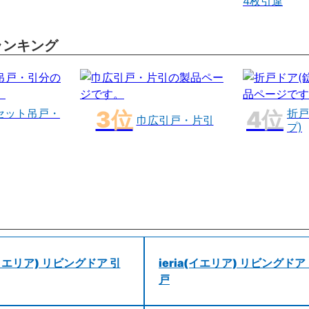
4枚引違
ランキング
セット吊戸・
折戸
巾広引戸・片引
プ)
a(イエリア) リビングドア 引
ieria(イエリア) リビングドア
戸