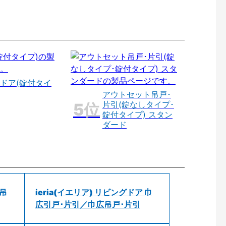
ドア(錠付タイ
アウトセット吊戸･
片引(錠なしタイプ･
錠付タイプ) スタン
ダード
 吊
ieria(イエリア) リビングドア 巾
広引戸･片引／巾広吊戸･片引