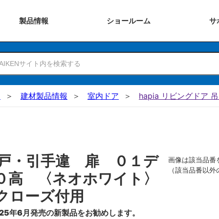
製品
情報
ショー
ルーム
サ
N
建材製品情報
室内ドア
hapia リビングドア 
戸・引手違 扉 ０１デ
画像は該当品番
（該当品番以外
０高 〈ネオホワイト〉
クローズ付用
25年6月発売の新製品をお勧めします。