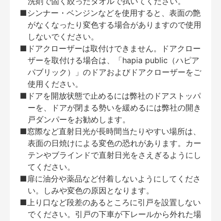
洗剤で固く絞ったタオルで拭いてください。
■シンナー・ベンジンなどを使用すると、表面の艶
がなくなったり変色する場合がありますので使用
しないでください。
■ドアクローザーは取付けできません。ドアクロー
ザーを取付ける場合は、「hapia public（ハピア
パブリック）」のドアおよびドアクローザーをご
使用ください。
■ドアを開放状態で止めるには弊社のドアストッパ
ーを、ドアが閉まる勢いを緩めるには弊社の開き
戸ダンパーをお勧めします。
■窓際など直射日光が長時間当たりやすい場所は、
表面の日焼けによる変色の恐れがあります。カー
テンやブラインドで直射日光をさえぎるようにし
てください。
■扉に油分や薬品など付着しないようにしてくださ
い。しみや変色の原因となります。
■上り口など段差のあるところに引戸を設置しない
でください。引戸の下車が下レールから外れた場