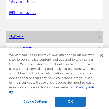
高松ショールーム
福岡ショールーム
サポート
よくあるご質問
We use cookies to improve your experience on our web
site, to personalize content and ads and to analyze our
カタログ閲覧・資料請求
traffic. We share information about your use of our web
site with our advertising and analytics partners, who ma
各種データダウンロード
y combine it with other information that you have provi
ded to them or that they have collected from your use
of their services. Please click [Cookie Settings] to custo
WEB見積・各種シミュレーション
mize your cookie settings on our website.
Privacy Poli
cy
交換用部品の購入
Cookie Settings
OK
修理・点検