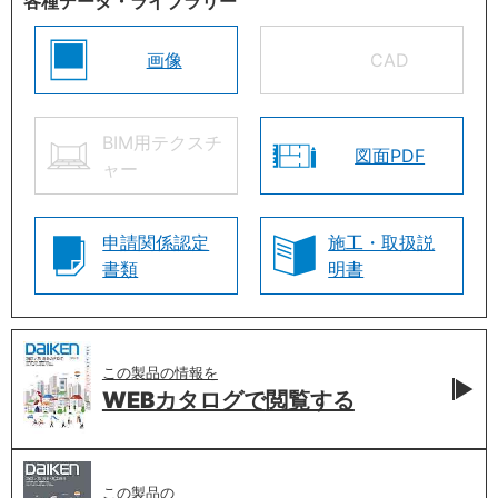
各種データ・ライブラリー
画像
CAD
BIM用テクスチ
図面PDF
ャー
申請関係認定
施工・取扱説
書類
明書
この製品の情報を
WEBカタログで
閲覧する
この製品の