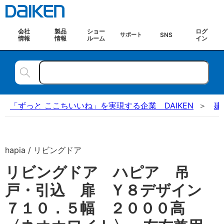
会社
製品
ショー
ログ
SNS
サポート
情報
情報
ルーム
イン
「ずっと ここちいいね」を実現する企業 DAIKEN
建
hapia / リビングドア
リビングドア ハピア 吊
戸・引込 扉 Ｙ８デザイン
７１０．５幅 ２０００高