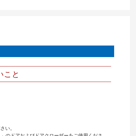
いこと
ださい。
ック）」のドアおよびドアクローザーをご使用くださ