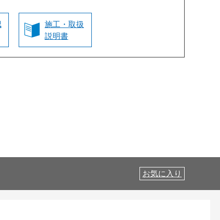
認
施工・取扱
説明書
お気に入り