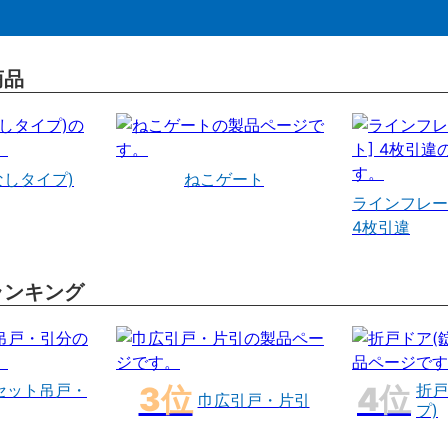
商品
なしタイプ)
ねこゲート
ラインフレー
4枚引違
ランキング
セット吊戸・
折戸
巾広引戸・片引
プ)