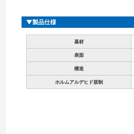
製品仕様
基材
表面
構造
ホルムアルデヒド規制