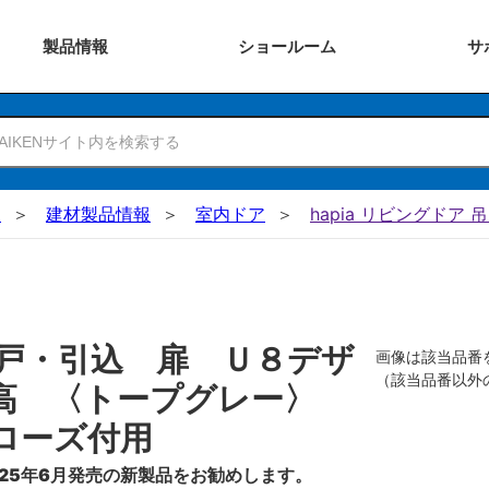
製品
情報
ショー
ルーム
サ
N
建材製品情報
室内ドア
hapia リビングドア 
戸・引込 扉 Ｕ８デザ
画像は該当品番
（該当品番以外
０高 〈トープグレー〉
ローズ付用
25年6月発売の新製品をお勧めします。