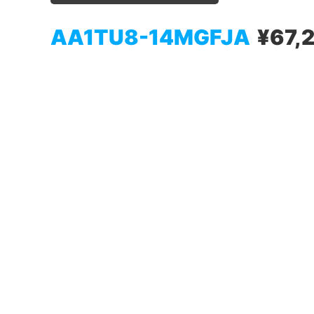
AA1TU8-14MGFJA
¥67,