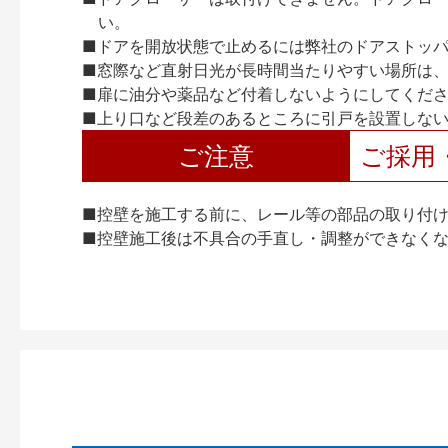
い。
■ドアを開放状態で止めるには弊社のドアストッ
■窓際など直射日光が長時間当たりやすい場所は
■扉に油分や薬品など付着しないようにしてくだ
■上り口など段差のあるところに引戸を設置しな
ご注意
ご採用
■控壁を施工する前に、レール等の部品の取り付
■控壁施工後は不具合の手直し・調整ができなく