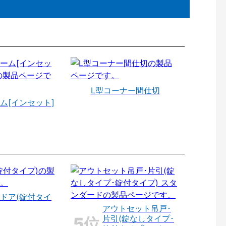
L型コーナー間仕切
ム[インセット]
ドア(錠付タイ
アウトセット吊戸･
片引(錠なしタイプ･