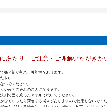
用にあたり、ご注意・ご理解いただきた
撃で採光部が割れる可能性があります。
ください。
しないでください。
反りや表面の歪みの原因になります。
性洗剤で固く絞ったタオルで拭いてください。
艶がなくなったり変色する場合がありますので使用しないでく
を取付ける場合は、「hapia public（ハピア パブリ