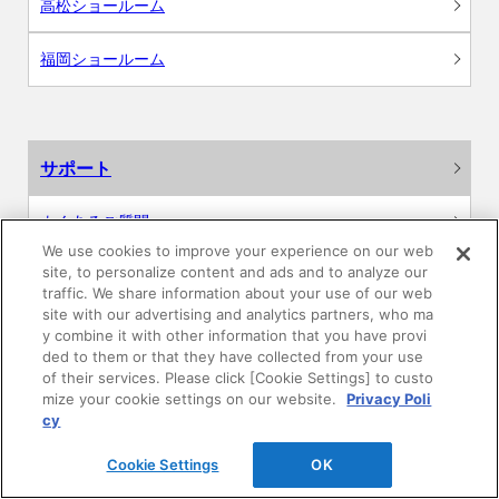
高松ショールーム
福岡ショールーム
サポート
よくあるご質問
We use cookies to improve your experience on our web
site, to personalize content and ads and to analyze our
カタログ閲覧・資料請求
traffic. We share information about your use of our web
site with our advertising and analytics partners, who ma
各種データダウンロード
y combine it with other information that you have provi
ded to them or that they have collected from your use
of their services. Please click [Cookie Settings] to custo
WEB見積・各種シミュレーション
mize your cookie settings on our website.
Privacy Poli
cy
交換用部品の購入
Cookie Settings
OK
修理・点検