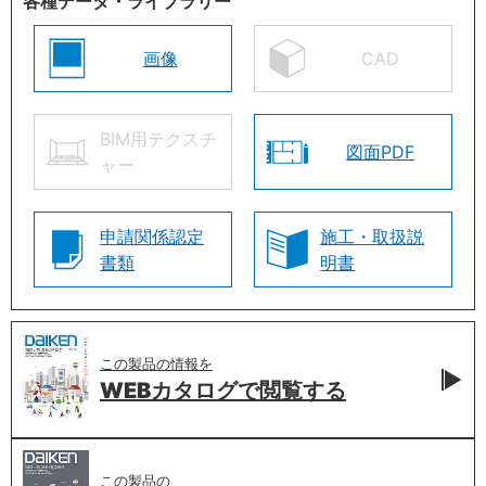
各種データ・ライブラリー
画像
CAD
BIM用テクスチ
図面PDF
ャー
申請関係認定
施工・取扱説
書類
明書
この製品の情報を
WEBカタログで
閲覧する
この製品の