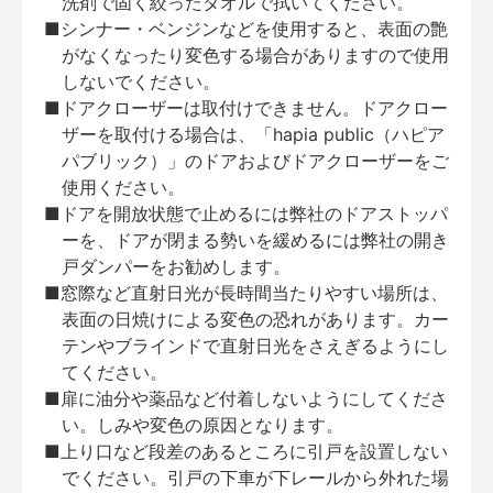
洗剤で固く絞ったタオルで拭いてください。
■シンナー・ベンジンなどを使用すると、表面の艶
がなくなったり変色する場合がありますので使用
しないでください。
■ドアクローザーは取付けできません。ドアクロー
ザーを取付ける場合は、「hapia public（ハピア
パブリック）」のドアおよびドアクローザーをご
使用ください。
■ドアを開放状態で止めるには弊社のドアストッパ
ーを、ドアが閉まる勢いを緩めるには弊社の開き
戸ダンパーをお勧めします。
■窓際など直射日光が長時間当たりやすい場所は、
表面の日焼けによる変色の恐れがあります。カー
テンやブラインドで直射日光をさえぎるようにし
てください。
■扉に油分や薬品など付着しないようにしてくださ
い。しみや変色の原因となります。
■上り口など段差のあるところに引戸を設置しない
でください。引戸の下車が下レールから外れた場