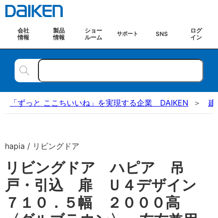
会社
製品
ショー
ログ
SNS
サポート
情報
情報
ルーム
イン
「ずっと ここちいいね」を実現する企業 DAIKEN
建
hapia / リビングドア
リビングドア ハピア 吊
戸・引込 扉 Ｕ４デザイン
７１０．５幅 ２０００高