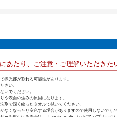
用にあたり、ご注意・ご理解いただきた
撃で採光部が割れる可能性があります。
ください。
しないでください。
反りや表面の歪みの原因になります。
性洗剤で固く絞ったタオルで拭いてください。
艶がなくなったり変色する場合がありますので使用しないでく
を取付ける場合は、「hapia public（ハピア パブリ