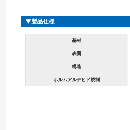
製品仕様
基材
表面
構造
ホルムアルデヒド規制