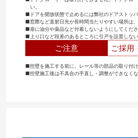
い。
■ドアを開放状態で止めるには弊社のドアストッ
■窓際など直射日光が長時間当たりやすい場所は
■扉に油分や薬品など付着しないようにしてくだ
■上り口など段差のあるところに引戸を設置しな
ご注意
ご採用
■控壁を施工する前に、レール等の部品の取り付
■控壁施工後は不具合の手直し・調整ができなく