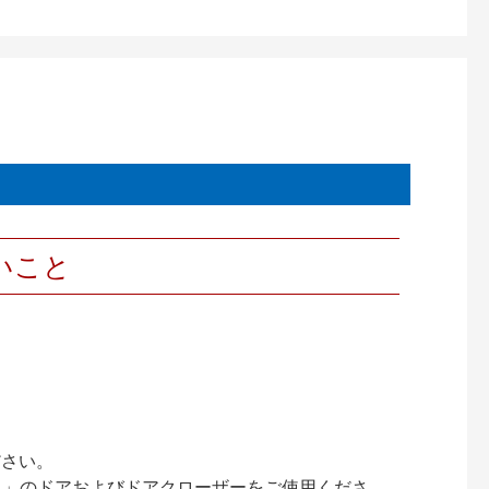
いこと
ださい。
ック）」のドアおよびドアクローザーをご使用くださ