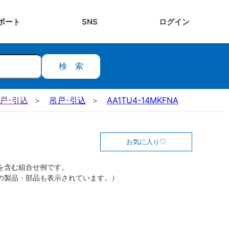
ポート
SNS
ログ
イン
検索
吊戸･引込
吊戸･引込
AA1TU4-14MKFNA
お気に入り
を含む組合せ例です。
の製品・部品も表示されています。）