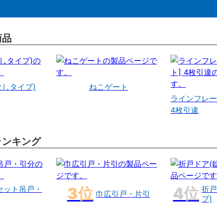
商品
なしタイプ)
ねこゲート
ラインフレー
4枚引違
ランキング
セット吊戸・
折戸
巾広引戸・片引
プ)