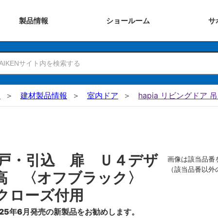
製品
情報
ショー
ルーム
サ
N
建材製品情報
室内ドア
hapia リビングドア 
戸・引込 扉 Ｕ４デザ
画像は該当品番
（該当品番以外
０高 〈オフブラック〉
クローズ付用
25年6月発売の新製品をお勧めします。