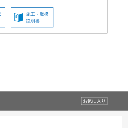
認
施工・取扱
説明書
お気に入り