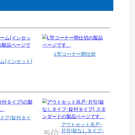
L型コーナー間仕切
ム[インセット]
ドア(錠付タイ
アウトセット吊戸･
片引(錠なしタイプ･