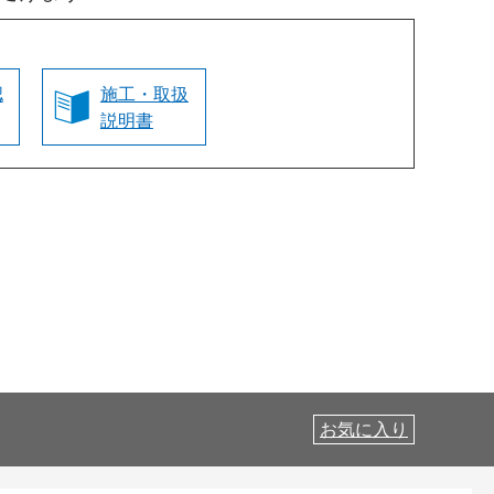
認
施工・取扱
説明書
お気に入り