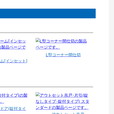
L型コーナー間仕切
ム[インセット]
ドア(錠付タイ