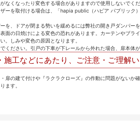
艶がなくなったり変色する場合がありますので使用しないでく
を取付ける場合は、「hapia public（ハピア パブリ
パーを、ドアが閉まる勢いを緩めるには弊社の開き戸ダンパー
、表面の日焼けによる変色の恐れがあります。カーテンやブラ
さい。しみや変色の原因となります。
いでください。引戸の下車が下レールから外れた場合、扉本体
・施工などにあたり、ご注意・ご理解
け・扉の建て付けや『ラクラクローズ』の作動に問題がないか
なります。