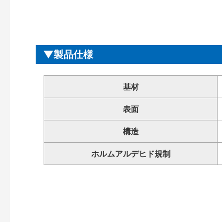
製品仕様
基材
表面
構造
ホルムアルデヒド規制