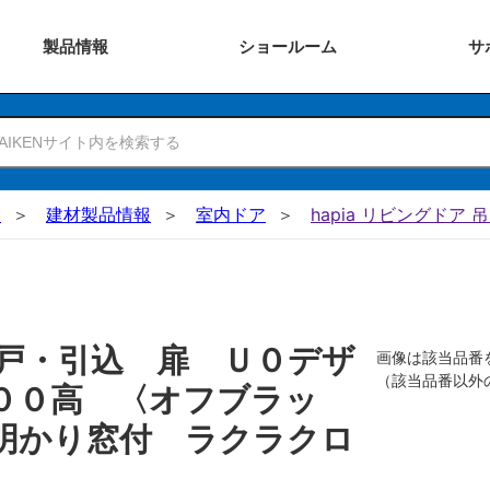
製品
情報
ショー
ルーム
サ
N
建材製品情報
室内ドア
hapia リビングドア 
戸・引込 扉 Ｕ０デザ
画像は該当品番
（該当品番以外
００高 〈オフブラッ
明かり窓付 ラクラクロ