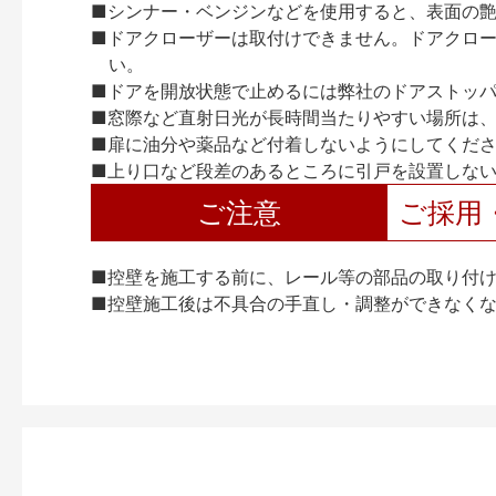
■シンナー・ベンジンなどを使用すると、表面の
■ドアクローザーは取付けできません。ドアクローザー
い。
■ドアを開放状態で止めるには弊社のドアストッ
■窓際など直射日光が長時間当たりやすい場所は
■扉に油分や薬品など付着しないようにしてくだ
■上り口など段差のあるところに引戸を設置しな
ご注意
ご採用
■控壁を施工する前に、レール等の部品の取り付
■控壁施工後は不具合の手直し・調整ができなく