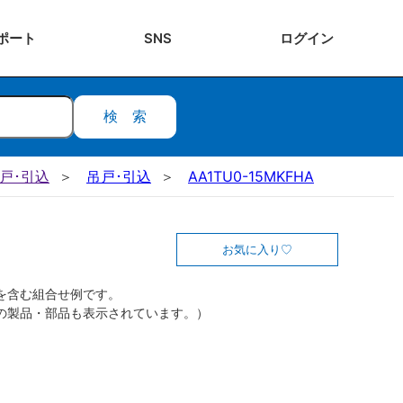
ポート
SNS
ログ
イン
検索
吊戸･引込
吊戸･引込
AA1TU0-15MKFHA
お気に入り
を含む組合せ例です。
の製品・部品も表示されています。）