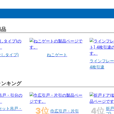
商品
なしタイプ)
ねこゲート
ラインフレー
4枚引違
ランキング
セット吊戸・
折戸
巾広引戸・片引
プ)