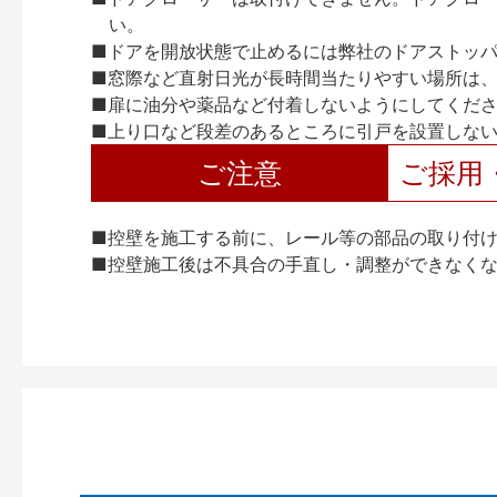
い。
■ドアを開放状態で止めるには弊社のドアストッ
■窓際など直射日光が長時間当たりやすい場所は
■扉に油分や薬品など付着しないようにしてくだ
■上り口など段差のあるところに引戸を設置しな
ご注意
ご採用
■控壁を施工する前に、レール等の部品の取り付
■控壁施工後は不具合の手直し・調整ができなく