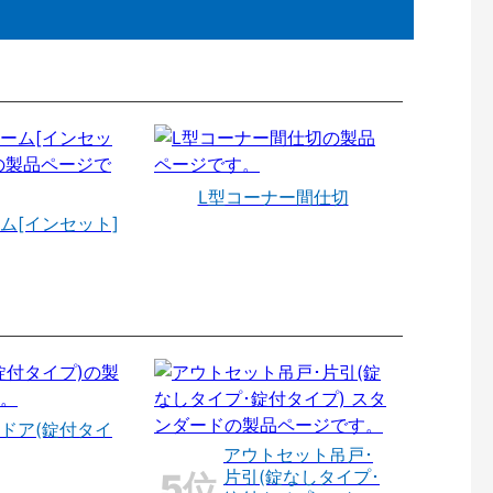
L型コーナー間仕切
ム[インセット]
ドア(錠付タイ
アウトセット吊戸･
片引(錠なしタイプ･