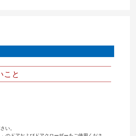
いこと
ださい。
ック）」のドアおよびドアクローザーをご使用くださ