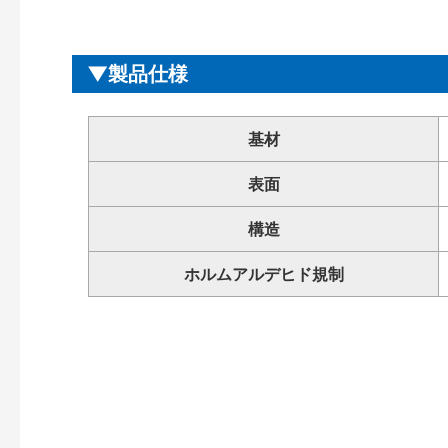
製品仕様
基材
表面
構造
ホルムアルデヒド規制