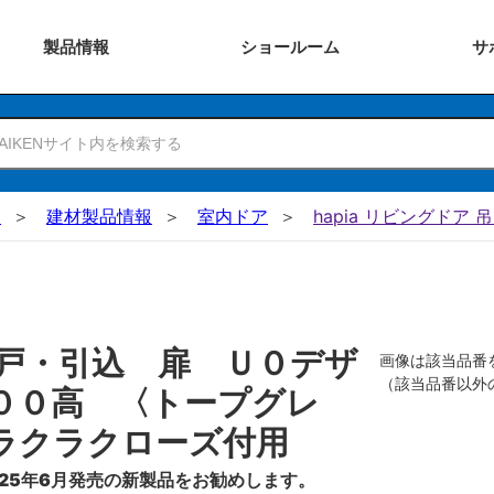
製品
情報
ショー
ルーム
サ
N
建材製品情報
室内ドア
hapia リビングドア 
戸・引込 扉 Ｕ０デザ
画像は該当品番
（該当品番以外
００高 〈トープグレ
ラクラクローズ付用
25年6月発売の新製品をお勧めします。