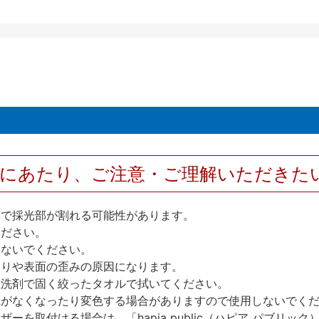
用にあたり、ご注意・ご理解いただきた
撃で採光部が割れる可能性があります。
ください。
しないでください。
反りや表面の歪みの原因になります。
性洗剤で固く絞ったタオルで拭いてください。
艶がなくなったり変色する場合がありますので使用しないでく
を取付ける場合は、「hapia public（ハピア パブリ