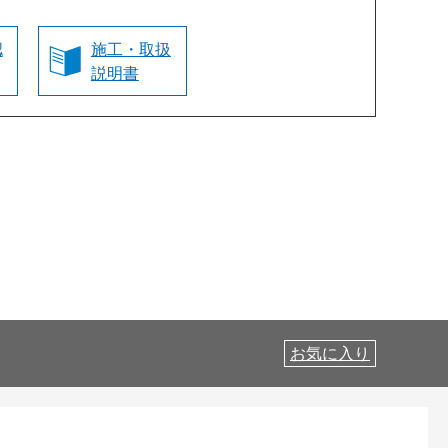
認
施工・取扱
説明書
お気に入り