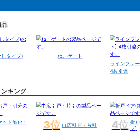
商品
なしタイプ)
ねこゲート
ラインフレー
4枚引違
ランキング
セット吊戸・
折戸
巾広引戸・片引
プ)