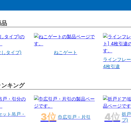
商品
なしタイプ)
ねこゲート
ラインフレー
4枚引違
ランキング
セット吊戸・
折戸
巾広引戸・片引
プ)