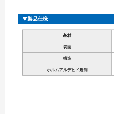
製品仕様
基材
表面
構造
ホルムアルデヒド規制