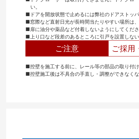
い。
■ドアを開放状態で止めるには弊社のドアストッ
■窓際など直射日光が長時間当たりやすい場所は
■扉に油分や薬品など付着しないようにしてくだ
■上り口など段差のあるところに引戸を設置しな
ご注意
ご採用
■控壁を施工する前に、レール等の部品の取り付
■控壁施工後は不具合の手直し・調整ができなく