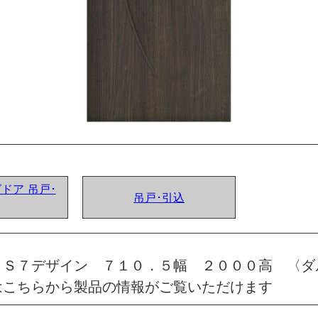
グドア 吊戸･
吊戸･引込
 Ｓ７デザイン ７１０．５幅 ２０００高 〈ダ
はこちらから製品の情報がご覧いただけます