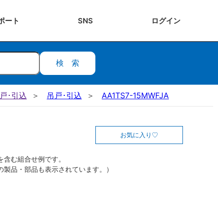
ポート
SNS
ログ
イン
検索
吊戸･引込
吊戸･引込
AA1TS7-15MWFJA
お気に入り
を含む組合せ例です。
の製品・部品も表示されています。）