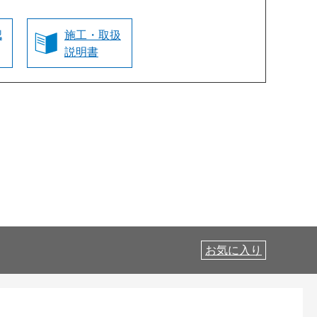
認
施工・取扱
説明書
お気に入り