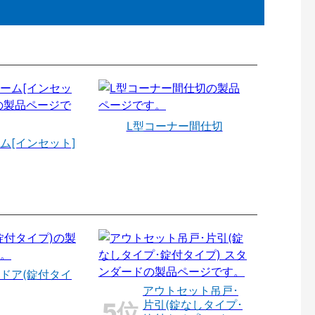
L型コーナー間仕切
ム[インセット]
ドア(錠付タイ
アウトセット吊戸･
片引(錠なしタイプ･