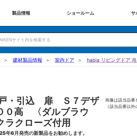
製品
情報
ショー
ルーム
サ
N
建材製品情報
室内ドア
hapia リビングドア 
戸・引込 扉 Ｓ７デザ
画像は該当品番
（該当品番以外
００高 〈ダルブラウ
クラクローズ付用
25年6月発売の新製品をお勧めします。