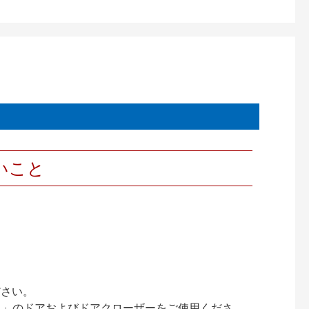
いこと
ださい。
ック）」のドアおよびドアクローザーをご使用くださ