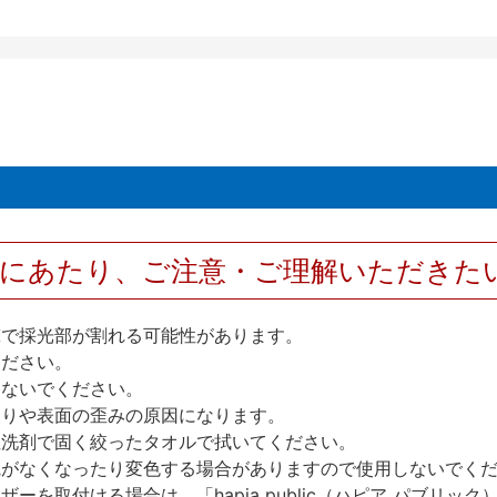
用にあたり、ご注意・ご理解いただきた
撃で採光部が割れる可能性があります。
ください。
しないでください。
反りや表面の歪みの原因になります。
性洗剤で固く絞ったタオルで拭いてください。
艶がなくなったり変色する場合がありますので使用しないでく
を取付ける場合は、「hapia public（ハピア パブリ