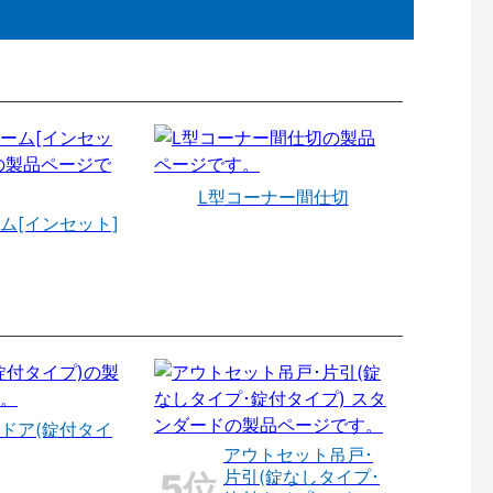
L型コーナー間仕切
ム[インセット]
ドア(錠付タイ
アウトセット吊戸･
片引(錠なしタイプ･