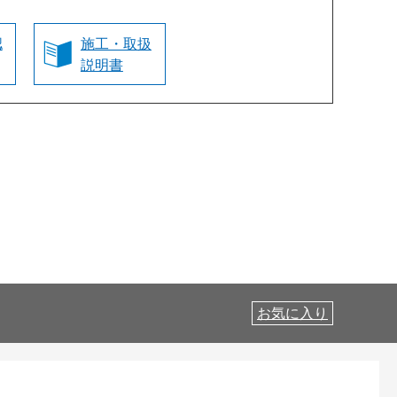
認
施工・取扱
説明書
お気に入り