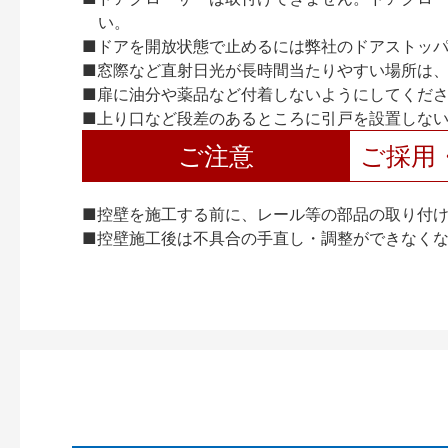
い。
■ドアを開放状態で止めるには弊社のドアストッ
■窓際など直射日光が長時間当たりやすい場所は
■扉に油分や薬品など付着しないようにしてくだ
■上り口など段差のあるところに引戸を設置しな
ご注意
ご採用
■控壁を施工する前に、レール等の部品の取り付
■控壁施工後は不具合の手直し・調整ができなく