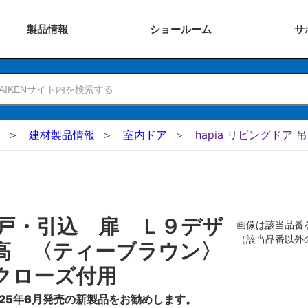
製品
情報
ショー
ルーム
サ
N
建材製品情報
室内ドア
hapia リビングドア 
戸・引込 扉 Ｌ９デザ
画像は該当品番
（該当品番以外
高 〈ティーブラウン〉
クローズ付用
25年6月発売の新製品をお勧めします。