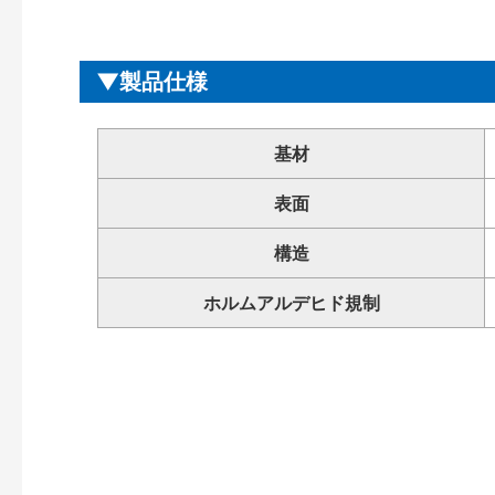
製品仕様
基材
表面
構造
ホルムアルデヒド規制