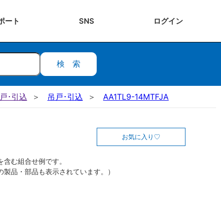
ポート
SNS
ログ
イン
検索
吊戸･引込
吊戸･引込
AA1TL9-14MTFJA
お気に入り
を含む組合せ例です。
の製品・部品も表示されています。）