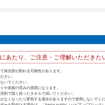
用にあたり、ご注意・ご理解いただきた
撃で採光部が割れる可能性があります。
ください。
しないでください。
反りや表面の歪みの原因になります。
性洗剤で固く絞ったタオルで拭いてください。
艶がなくなったり変色する場合がありますので使用しないでく
を取付ける場合は、「hapia public（ハピア パブリ