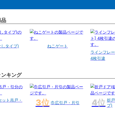
商品
なしタイプ)
ねこゲート
ラインフレー
4枚引違
ランキング
セット吊戸・
折戸
巾広引戸・片引
プ)