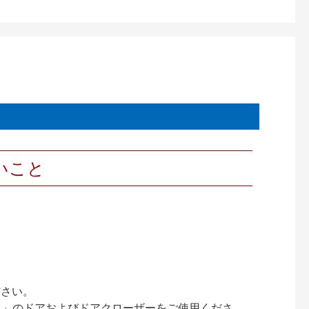
いこと
ださい。
ック）」のドアおよびドアクローザーをご使用くださ