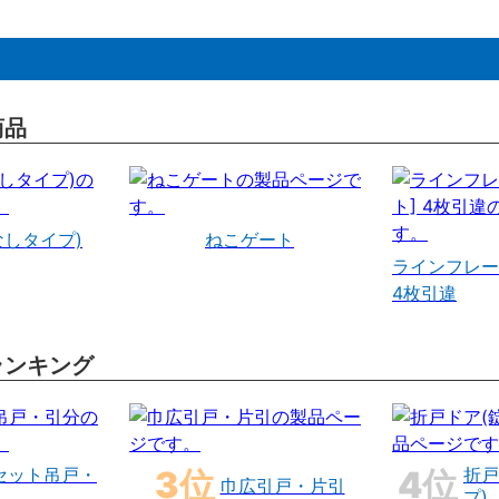
商品
なしタイプ)
ねこゲート
ラインフレー
4枚引違
ランキング
セット吊戸・
折戸
巾広引戸・片引
プ)