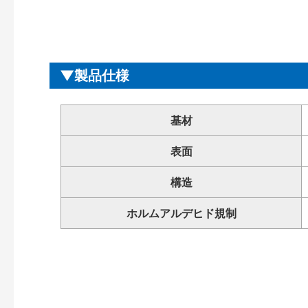
製品仕様
基材
表面
構造
ホルムアルデヒド規制