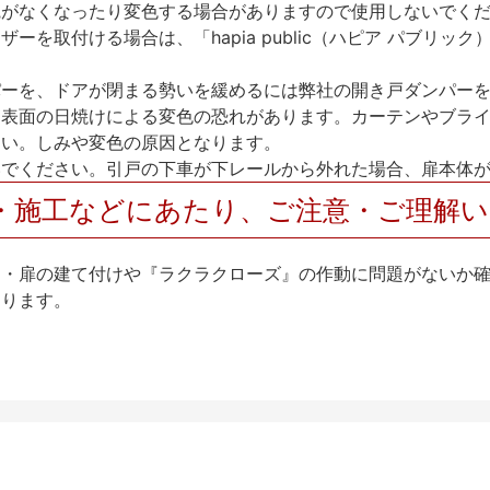
艶がなくなったり変色する場合がありますので使用しないでく
を取付ける場合は、「hapia public（ハピア パブリ
パーを、ドアが閉まる勢いを緩めるには弊社の開き戸ダンパー
、表面の日焼けによる変色の恐れがあります。カーテンやブラ
さい。しみや変色の原因となります。
いでください。引戸の下車が下レールから外れた場合、扉本体
・施工などにあたり、ご注意・ご理解
け・扉の建て付けや『ラクラクローズ』の作動に問題がないか
なります。