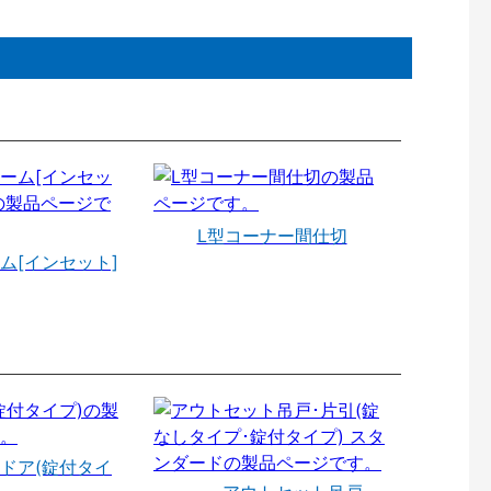
L型コーナー間仕切
ム[インセット]
ドア(錠付タイ