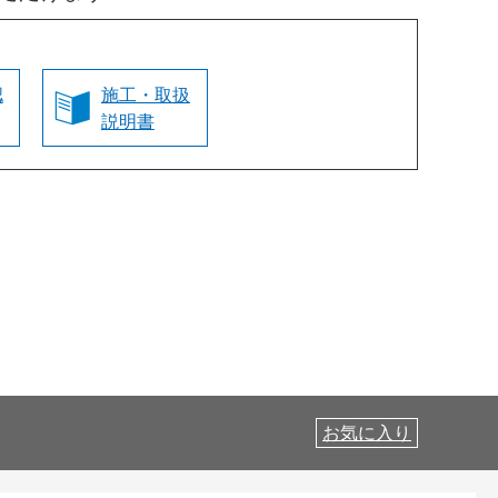
認
施工・取扱
説明書
お気に入り