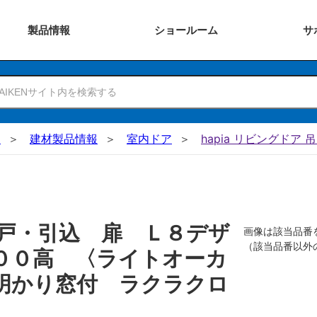
製品
情報
ショー
ルーム
サ
N
建材製品情報
室内ドア
hapia リビングドア 
戸・引込 扉 Ｌ８デザ
画像は該当品番
（該当品番以外
００高 〈ライトオーカ
明かり窓付 ラクラクロ