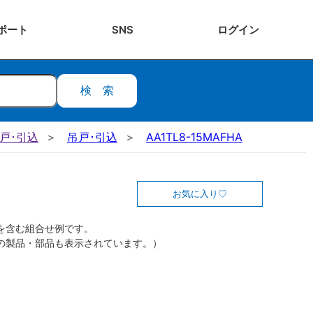
ポート
SNS
ログ
イン
検索
吊戸･引込
吊戸･引込
AA1TL8-15MAFHA
お気に入り
を含む組合せ例です。
の製品・部品も表示されています。）