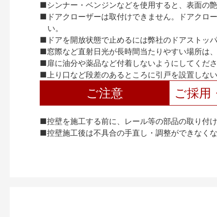
■シンナー・ベンジンなどを使用すると、表面の
■ドアクローザーは取付けできません。ドアクローザー
い。
■ドアを開放状態で止めるには弊社のドアストッ
■窓際など直射日光が長時間当たりやすい場所は
■扉に油分や薬品など付着しないようにしてくだ
■上り口など段差のあるところに引戸を設置しな
ご注意
ご採用
■控壁を施工する前に、レール等の部品の取り付
■控壁施工後は不具合の手直し・調整ができなく