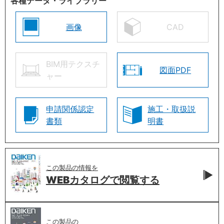
各種データ・ライブラリー
画像
CAD
BIM用テクスチ
図面PDF
ャー
申請関係認定
施工・取扱説
書類
明書
この製品の情報を
WEBカタログで
閲覧する
この製品の