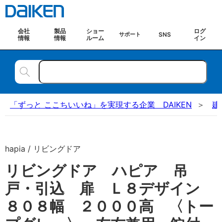
会社
製品
ショー
ログ
SNS
サポート
情報
情報
ルーム
イン
「ずっと ここちいいね」を実現する企業 DAIKEN
建
hapia / リビングドア
リビングドア ハピア 吊
戸・引込 扉 Ｌ８デザイン
８０８幅 ２０００高 〈トー