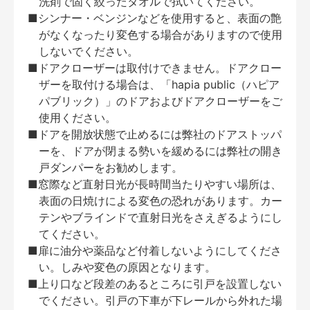
洗剤で固く絞ったタオルで拭いてください。
■シンナー・ベンジンなどを使用すると、表面の艶
がなくなったり変色する場合がありますので使用
しないでください。
■ドアクローザーは取付けできません。ドアクロー
ザーを取付ける場合は、「hapia public（ハピア
パブリック）」のドアおよびドアクローザーをご
使用ください。
■ドアを開放状態で止めるには弊社のドアストッパ
ーを、ドアが閉まる勢いを緩めるには弊社の開き
戸ダンパーをお勧めします。
■窓際など直射日光が長時間当たりやすい場所は、
表面の日焼けによる変色の恐れがあります。カー
テンやブラインドで直射日光をさえぎるようにし
てください。
■扉に油分や薬品など付着しないようにしてくださ
い。しみや変色の原因となります。
■上り口など段差のあるところに引戸を設置しない
でください。引戸の下車が下レールから外れた場