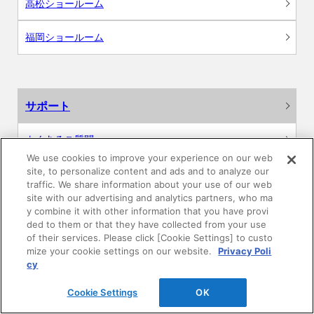
高松ショールーム
福岡ショールーム
サポート
よくあるご質問
We use cookies to improve your experience on our web
site, to personalize content and ads and to analyze our
カタログ閲覧・資料請求
traffic. We share information about your use of our web
site with our advertising and analytics partners, who ma
各種データダウンロード
y combine it with other information that you have provi
ded to them or that they have collected from your use
of their services. Please click [Cookie Settings] to custo
WEB見積・各種シミュレーション
mize your cookie settings on our website.
Privacy Poli
cy
交換用部品の購入
Cookie Settings
OK
修理・点検