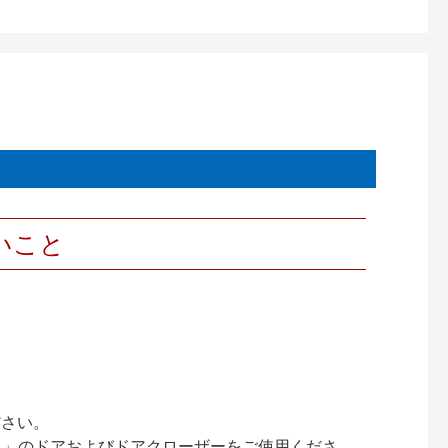
いこと
ださい。
ック）」のドアおよびドアクローザーをご使用くださ