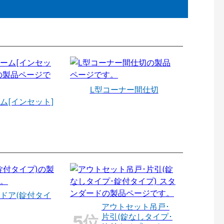
L型コーナー間仕切
ム[インセット]
ドア(錠付タイ
アウトセット吊戸･
片引(錠なしタイプ･