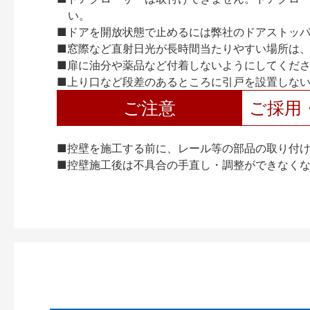
い。
■ドアを開放状態で止めるには弊社のドアストッ
■窓際など直射日光が長時間当たりやすい場所は
■扉に油分や薬品など付着しないようにしてくだ
■上り口など段差のあるところに引戸を設置しな
ご注意
ご採用
■控壁を施工する前に、レール等の部品の取り付
■控壁施工後は不具合の手直し・調整ができなく