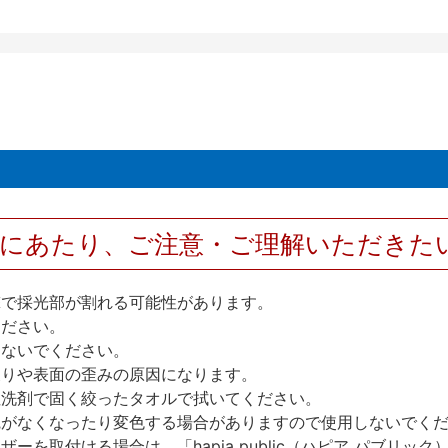
用にあたり、ご注意・ご理解いただきた
撃で採光部が割れる可能性があります。
ください。
しないでください。
反りや表面の歪みの原因になります。
性洗剤で固く絞ったタオルで拭いてください。
艶がなくなったり変色する場合がありますので使用しないでく
を取付ける場合は、「hapia public（ハピア パブリ