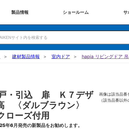
製品
情報
ショー
ルーム
サ
N
建材製品情報
室内ドア
hapia リビングドア 
戸・引込 扉 Ｋ７デザ
画像は該当品番
（該当品番以外
０高 〈ダルブラウン〉
クローズ付用
25年6月発売の新製品をお勧めします。