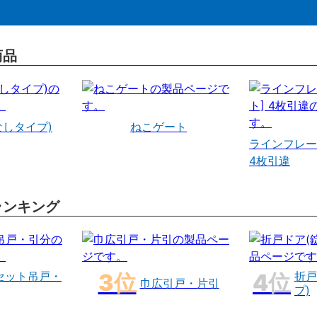
商品
なしタイプ)
ねこゲート
ラインフレー
4枚引違
ランキング
セット吊戸・
折戸
巾広引戸・片引
プ)