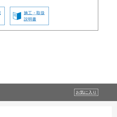
認
施工・取扱
説明書
お気に入り