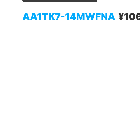
AA1TK7-14MWFNA
¥10