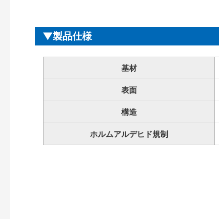
製品仕様
基材
表面
構造
ホルムアルデヒド規制