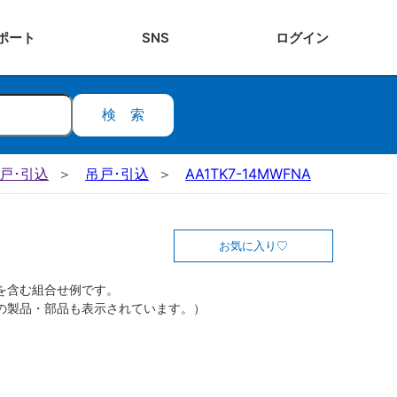
ポート
SNS
ログ
イン
検索
吊戸･引込
吊戸･引込
AA1TK7-14MWFNA
お気に入り
を含む組合せ例です。
の製品・部品も表示されています。）