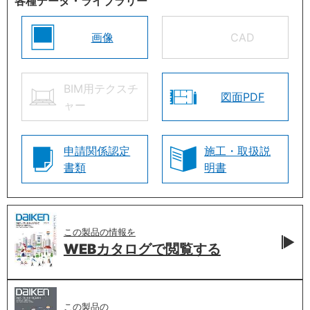
各種データ・ライブラリー
画像
CAD
BIM用テクスチ
図面PDF
ャー
申請関係認定
施工・取扱説
書類
明書
この製品の情報を
WEBカタログで
閲覧する
この製品の