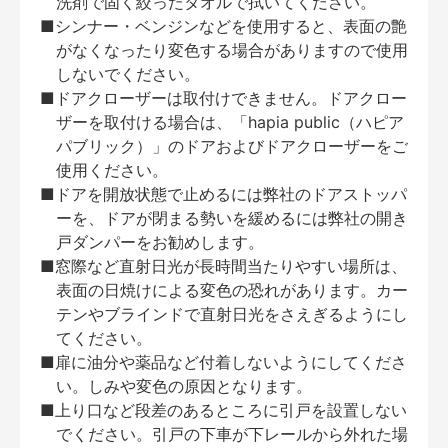
洗剤で固く絞ったタオルで拭いてください。
■シンナー・ベンジンなどを使用すると、表面の艶
がなくなったり変色する場合がありますので使用
しないでください。
■ドアクローザーは取付けできません。ドアクロー
ザーを取付ける場合は、「hapia public（ハピア
パブリック）」のドアおよびドアクローザーをご
使用ください。
■ドアを開放状態で止めるには弊社のドアストッパ
ーを、ドアが閉まる勢いを緩めるには弊社の開き
戸ダンパーをお勧めします。
■窓際など直射日光が長時間当たりやすい場所は、
表面の日焼けによる変色の恐れがあります。カー
テンやブラインドで直射日光をさえぎるようにし
てください。
■扉に油分や薬品など付着しないようにしてくださ
い。しみや変色の原因となります。
■上り口など段差のあるところに引戸を設置しない
でください。引戸の下車が下レールから外れた場