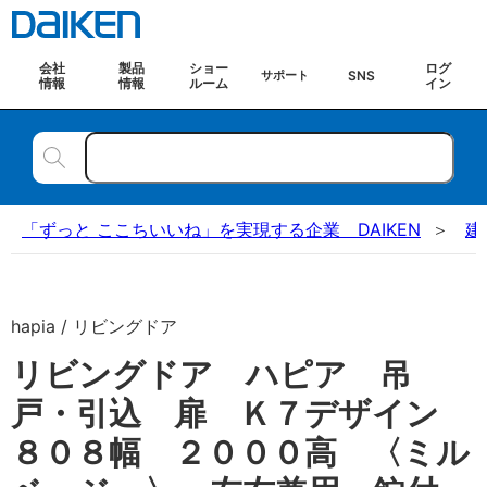
会社
製品
ショー
ログ
SNS
サポート
情報
情報
ルーム
イン
「ずっと ここちいいね」を実現する企業 DAIKEN
建
hapia / リビングドア
リビングドア ハピア 吊
戸・引込 扉 Ｋ７デザイン
８０８幅 ２０００高 〈ミル