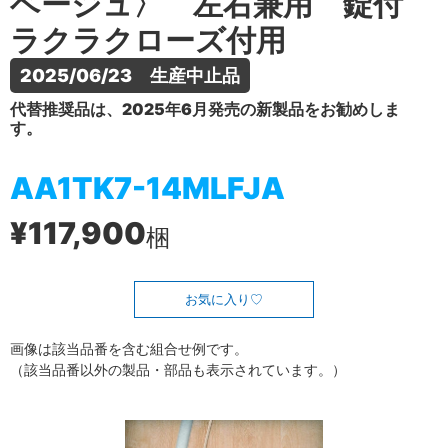
ベージュ〉 左右兼用 錠付
ラクラクローズ付用
2025/06/23　生産中止品
代替推奨品は、2025年6月発売の新製品をお勧めしま
す。
AA1TK7-14MLFJA
¥117,900
梱
お気に入り
画像は該当品番を含む組合せ例です。
（該当品番以外の製品・部品も表示されています。）