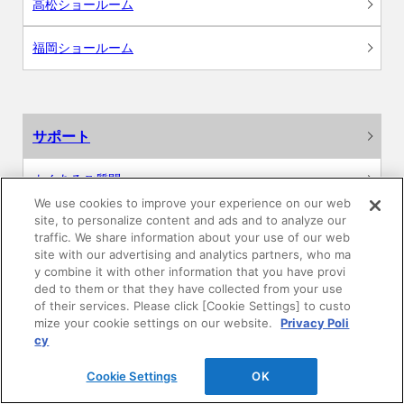
高松ショールーム
福岡ショールーム
サポート
よくあるご質問
We use cookies to improve your experience on our web
site, to personalize content and ads and to analyze our
カタログ閲覧・資料請求
traffic. We share information about your use of our web
site with our advertising and analytics partners, who ma
各種データダウンロード
y combine it with other information that you have provi
ded to them or that they have collected from your use
of their services. Please click [Cookie Settings] to custo
WEB見積・各種シミュレーション
mize your cookie settings on our website.
Privacy Poli
cy
交換用部品の購入
Cookie Settings
OK
修理・点検