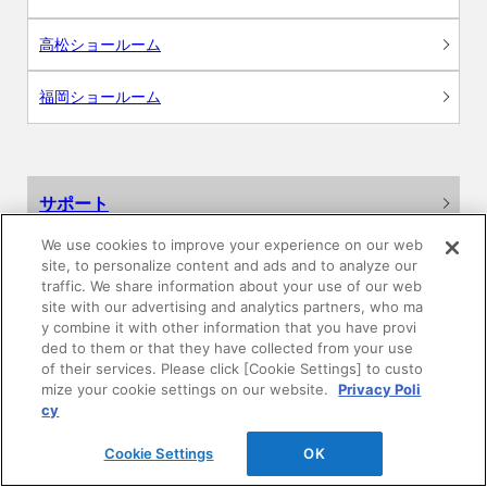
高松ショールーム
福岡ショールーム
サポート
We use cookies to improve your experience on our web
よくあるご質問
site, to personalize content and ads and to analyze our
traffic. We share information about your use of our web
カタログ閲覧・資料請求
site with our advertising and analytics partners, who ma
y combine it with other information that you have provi
ded to them or that they have collected from your use
各種データダウンロード
of their services. Please click [Cookie Settings] to custo
mize your cookie settings on our website.
Privacy Poli
cy
WEB見積・各種シミュレーション
Cookie Settings
OK
交換用部品の購入