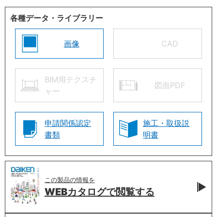
各種データ・ライブラリー
画像
CAD
BIM用テクスチ
図面PDF
ャー
申請関係認定
施工・取扱説
書類
明書
この製品の情報を
WEBカタログで
閲覧する