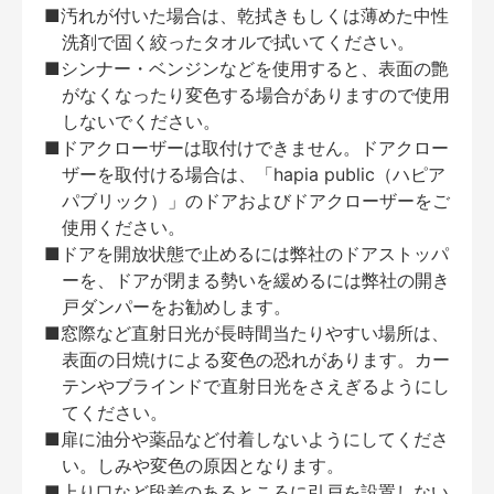
■汚れが付いた場合は、乾拭きもしくは薄めた中性
洗剤で固く絞ったタオルで拭いてください。
■シンナー・ベンジンなどを使用すると、表面の艶
がなくなったり変色する場合がありますので使用
しないでください。
■ドアクローザーは取付けできません。ドアクロー
ザーを取付ける場合は、「hapia public（ハピア
パブリック）」のドアおよびドアクローザーをご
使用ください。
■ドアを開放状態で止めるには弊社のドアストッパ
ーを、ドアが閉まる勢いを緩めるには弊社の開き
戸ダンパーをお勧めします。
■窓際など直射日光が長時間当たりやすい場所は、
表面の日焼けによる変色の恐れがあります。カー
テンやブラインドで直射日光をさえぎるようにし
てください。
■扉に油分や薬品など付着しないようにしてくださ
い。しみや変色の原因となります。
■上り口など段差のあるところに引戸を設置しない