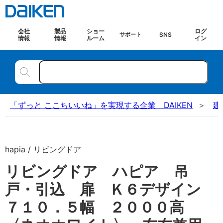
会社
製品
ショー
ログ
SNS
サポート
情報
情報
ルーム
イン
「ずっと ここちいいね」を実現する企業 DAIKEN
建
hapia / リビングドア
リビングドア ハピア 吊
戸・引込 扉 Ｋ６デザイン
７１０．５幅 ２０００高