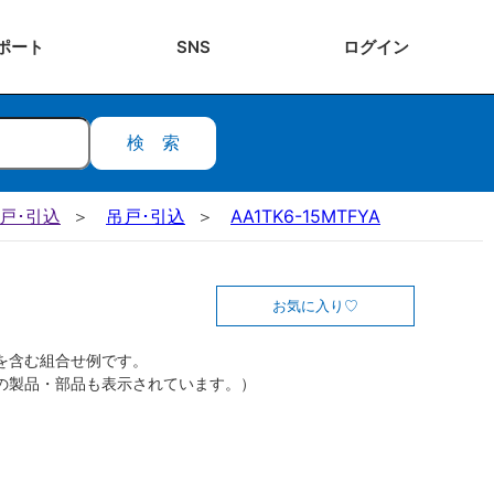
ポート
SNS
ログ
イン
検索
吊戸･引込
吊戸･引込
AA1TK6-15MTFYA
お気に入り
を含む組合せ例です。
の製品・部品も表示されています。）