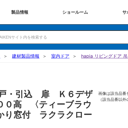
製品
情報
ショー
ルーム
サ
N
建材製品情報
室内ドア
hapia リビングドア 
戸・引込 扉 Ｋ６デザ
画像は該当品番
（該当品番以外
００高 〈ティーブラウ
かり窓付 ラクラクロー