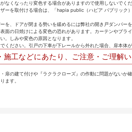
艶がなくなったり変色する場合がありますので使用しないでく
を取付ける場合は、「hapia public（ハピア パブリ
パーを、ドアが閉まる勢いを緩めるには弊社の開き戸ダンパー
、表面の日焼けによる変色の恐れがあります。カーテンやブラ
さい。しみや変色の原因となります。
いでください。引戸の下車が下レールから外れた場合、扉本体
・施工などにあたり、ご注意・ご理解
け・扉の建て付けや『ラクラクローズ』の作動に問題がないか
なります。