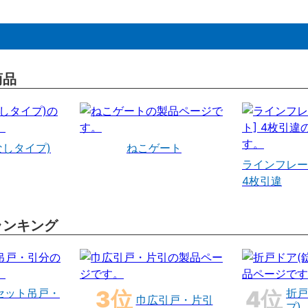
商品
なしタイプ)
ねこゲート
ラインフレー
4枚引違
ランキング
セット吊戸・
折戸
巾広引戸・片引
プ)