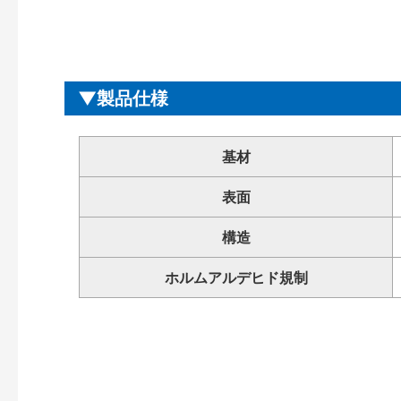
製品仕様
基材
表面
構造
ホルムアルデヒド規制