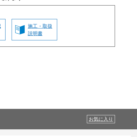
認
施工・取扱
説明書
お気に入り