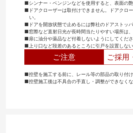
■シンナー・ベンジンなどを使用すると、表面の
■ドアクローザーは取付けできません。ドアクローザー
い。
■ドアを開放状態で止めるには弊社のドアストッ
■窓際など直射日光が長時間当たりやすい場所は
■扉に油分や薬品など付着しないようにしてくだ
■上り口など段差のあるところに引戸を設置しな
ご注意
ご採用
■控壁を施工する前に、レール等の部品の取り付
■控壁施工後は不具合の手直し・調整ができなく