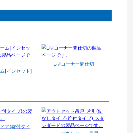
L型コーナー間仕切
ム[インセット]
ドア(錠付タイ