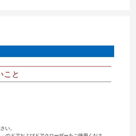
いこと
ださい。
ック）」のドアおよびドアクローザーをご使用くださ