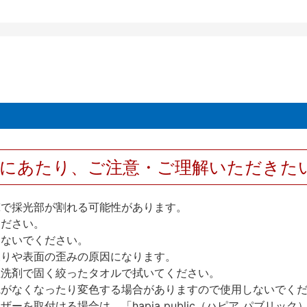
用にあたり、ご注意・ご理解いただきた
撃で採光部が割れる可能性があります。
ください。
しないでください。
反りや表面の歪みの原因になります。
性洗剤で固く絞ったタオルで拭いてください。
艶がなくなったり変色する場合がありますので使用しないでく
を取付ける場合は、「hapia public（ハピア パブリ