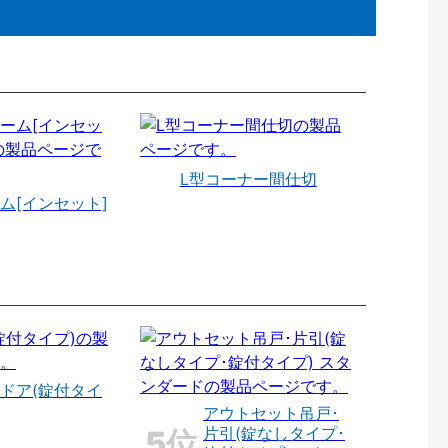
L型コーナー間仕切
ム[インセット]
ドア(錠付タイ
アウトセット吊戸･
片引(錠なしタイプ･