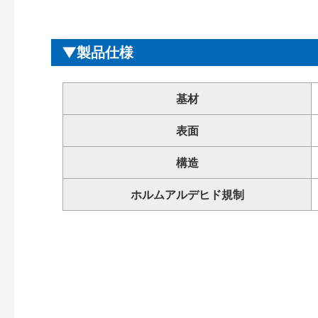
製品仕様
基材
表面
構造
ホルムアルデヒド規制