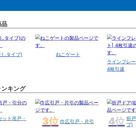
商品
なしタイプ)
ねこゲート
ラインフレー
4枚引違
ランキング
セット吊戸・
折戸
巾広引戸・片引
プ)