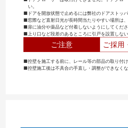
い。
■ドアを開放状態で止めるには弊社のドアストッ
■窓際など直射日光が長時間当たりやすい場所は
■扉に油分や薬品など付着しないようにしてくだ
■上り口など段差のあるところに引戸を設置しな
ご注意
ご採用
■控壁を施工する前に、レール等の部品の取り付
■控壁施工後は不具合の手直し・調整ができなく