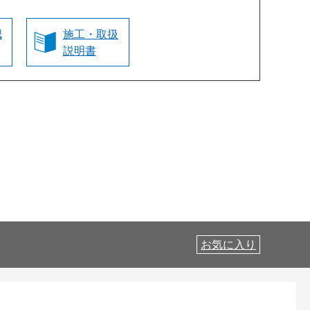
認
施工・取扱
説明書
お気に入り