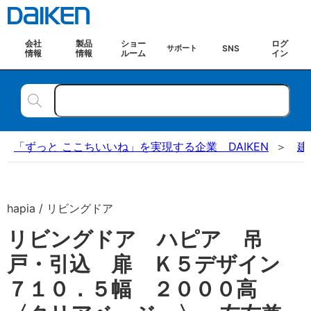
会社
製品
ショー
ログ
SNS
サポート
情報
情報
ルーム
イン
「ずっと ここちいいね」を実現する企業 DAIKEN
建
hapia / リビングドア
リビングドア ハピア 吊
戸・引込 扉 Ｋ５デザイン
７１０．５幅 ２０００高