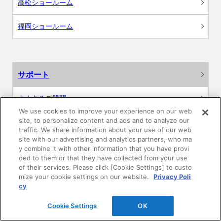
高松ショールーム
福岡ショールーム
サポート
よくあるご質問
We use cookies to improve your experience on our web
site, to personalize content and ads and to analyze our
カタログ閲覧・資料請求
traffic. We share information about your use of our web
site with our advertising and analytics partners, who ma
各種データダウンロード
y combine it with other information that you have provi
ded to them or that they have collected from your use
of their services. Please click [Cookie Settings] to custo
WEB見積・各種シミュレーション
mize your cookie settings on our website.
Privacy Poli
cy
交換用部品の購入
Cookie Settings
OK
修理・点検