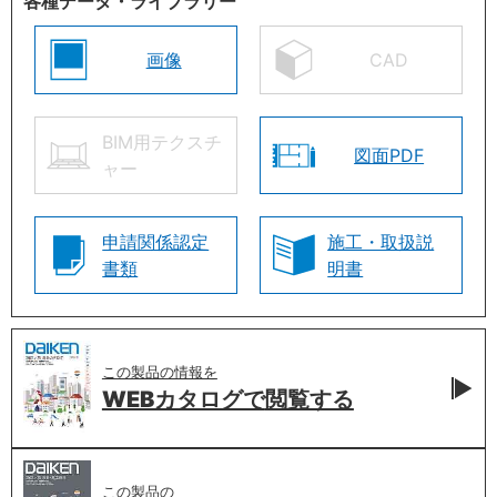
各種データ・ライブラリー
画像
CAD
BIM用テクスチ
図面PDF
ャー
申請関係認定
施工・取扱説
書類
明書
この製品の情報を
WEBカタログで
閲覧する
この製品の