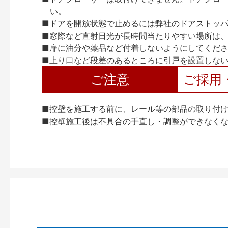
い。
■ドアを開放状態で止めるには弊社のドアストッ
■窓際など直射日光が長時間当たりやすい場所は
■扉に油分や薬品など付着しないようにしてくだ
■上り口など段差のあるところに引戸を設置しな
ご注意
ご採用
■控壁を施工する前に、レール等の部品の取り付
■控壁施工後は不具合の手直し・調整ができなく