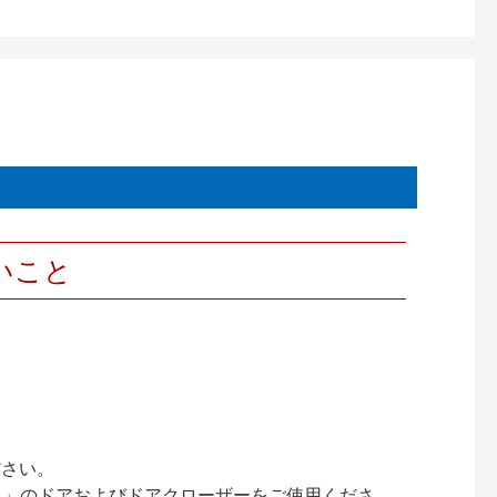
いこと
ださい。
ック）」のドアおよびドアクローザーをご使用くださ