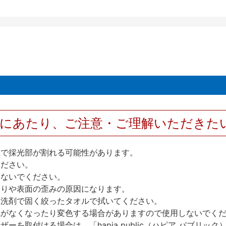
用にあたり、ご注意・ご理解いただきた
撃で採光部が割れる可能性があります。
ください。
しないでください。
反りや表面の歪みの原因になります。
性洗剤で固く絞ったタオルで拭いてください。
艶がなくなったり変色する場合がありますので使用しないでく
を取付ける場合は、「hapia public（ハピア パブリ