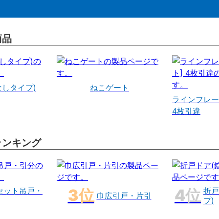
商品
なしタイプ)
ねこゲート
ラインフレー
4枚引違
ランキング
セット吊戸・
折戸
巾広引戸・片引
プ)