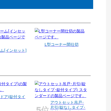
L型コーナー間仕切
ム[インセット]
ドア(錠付タイ
アウトセット吊戸･
片引(錠なしタイプ･