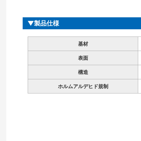
製品仕様
基材
表面
構造
ホルムアルデヒド規制