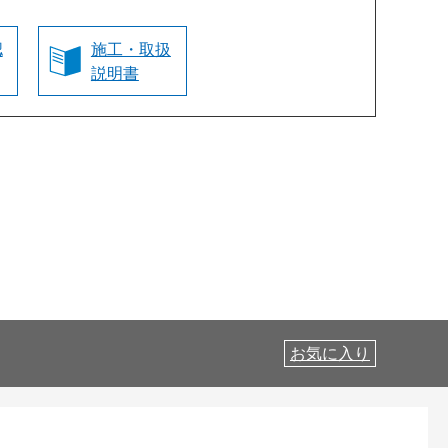
認
施工・取扱
説明書
お気に入り