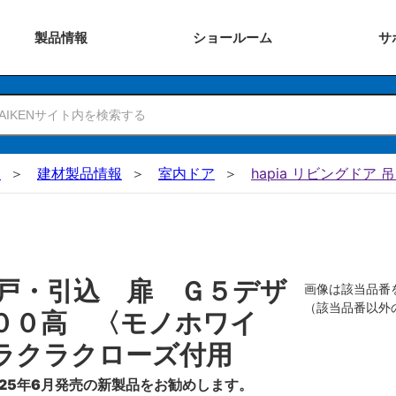
製品
情報
ショー
ルーム
サ
N
建材製品情報
室内ドア
hapia リビングドア 
戸・引込 扉 Ｇ５デザ
画像は該当品番
（該当品番以外
００高 〈モノホワイ
ラクラクローズ付用
25年6月発売の新製品をお勧めします。