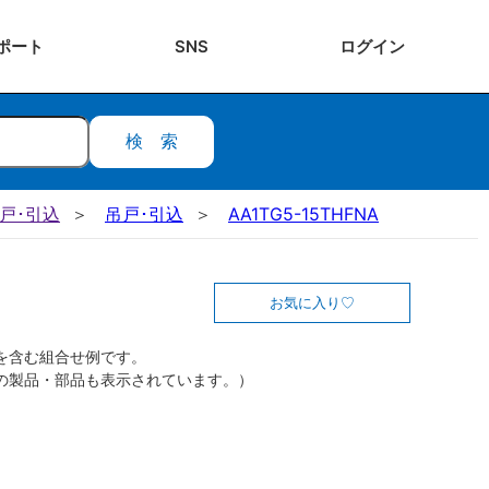
ポート
SNS
ログ
イン
検索
吊戸･引込
吊戸･引込
AA1TG5-15THFNA
お気に入り
を含む組合せ例です。
の製品・部品も表示されています。）