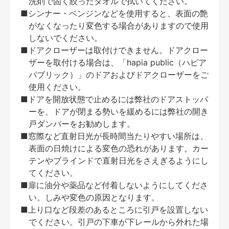
洗剤で固く絞ったタオルで拭いてください。
■シンナー・ベンジンなどを使用すると、表面の艶
がなくなったり変色する場合がありますので使用
しないでください。
■ドアクローザーは取付けできません。ドアクロー
ザーを取付ける場合は、「hapia public（ハピア
パブリック）」のドアおよびドアクローザーをご
使用ください。
■ドアを開放状態で止めるには弊社のドアストッパ
ーを、ドアが閉まる勢いを緩めるには弊社の開き
戸ダンパーをお勧めします。
■窓際など直射日光が長時間当たりやすい場所は、
表面の日焼けによる変色の恐れがあります。カー
テンやブラインドで直射日光をさえぎるようにし
てください。
■扉に油分や薬品など付着しないようにしてくださ
い。しみや変色の原因となります。
■上り口など段差のあるところに引戸を設置しない
でください。引戸の下車が下レールから外れた場