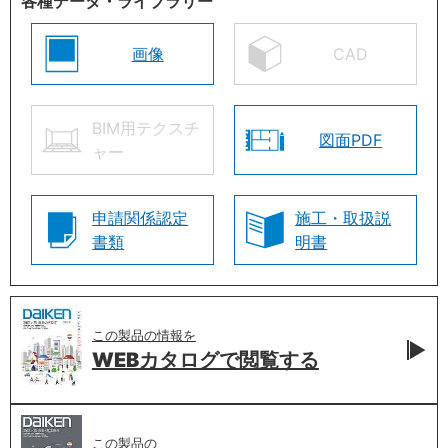
各種データ・ライブラリー
画像
CAD
BIM用テクスチ
図面PDF
ャー
申請関係認定
施工・取扱説
書類
明書
この製品の情報を
WEBカタログで
閲覧する
この製品の