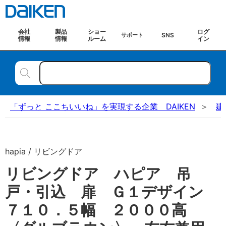
会社
製品
ショー
ログ
SNS
サポート
情報
情報
ルーム
イン
「ずっと ここちいいね」を実現する企業 DAIKEN
建
hapia / リビングドア
リビングドア ハピア 吊
戸・引込 扉 Ｇ１デザイン
７１０．５幅 ２０００高