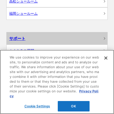
高松ショールーム
福岡ショールーム
サポート
よくあるご質問
We use cookies to improve your experience on our web
site, to personalize content and ads and to analyze our
カタログ閲覧・資料請求
traffic. We share information about your use of our web
site with our advertising and analytics partners, who ma
各種データダウンロード
y combine it with other information that you have provi
ded to them or that they have collected from your use
of their services. Please click [Cookie Settings] to custo
WEB見積・各種シミュレーション
mize your cookie settings on our website.
Privacy Poli
cy
交換用部品の購入
Cookie Settings
OK
修理・点検