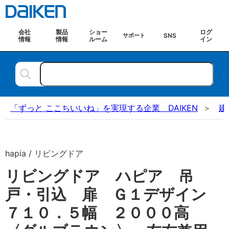
会社
製品
ショー
ログ
SNS
サポート
情報
情報
ルーム
イン
「ずっと ここちいいね」を実現する企業 DAIKEN
建
hapia / リビングドア
リビングドア ハピア 吊
戸・引込 扉 Ｇ１デザイン
７１０．５幅 ２０００高