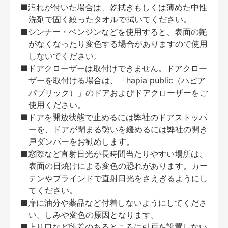
■汚れが付いた場合は、乾拭きもしくは薄めた中性
洗剤で固く絞ったタオルで拭いてください。
■シンナー・ベンジンなどを使用すると、表面の艶
がなくなったり変色する場合がありますので使用
しないでください。
■ドアクローザーは取付けできません。ドアクロー
ザーを取付ける場合は、「hapia public（ハピア
パブリック）」のドアおよびドアクローザーをご
使用ください。
■ドアを開放状態で止めるには弊社のドアストッパ
ーを、ドアが閉まる勢いを緩めるには弊社の開き
戸ダンパーをお勧めします。
■窓際など直射日光が長時間当たりやすい場所は、
表面の日焼けによる変色の恐れがあります。カー
テンやブラインドで直射日光をさえぎるようにし
てください。
■扉に油分や薬品など付着しないようにしてくださ
い。しみや変色の原因となります。
■上り口など段差のあるところに引戸を設置しない