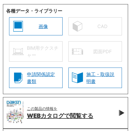
各種データ・ライブラリー
画像
CAD
BIM用テクスチ
図面PDF
ャー
申請関係認定
施工・取扱説
書類
明書
この製品の情報を
WEBカタログで
閲覧する