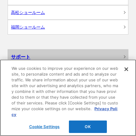
高松ショールーム
福岡ショールーム
サポート
We use cookies to improve your experience on our web
よくあるご質問
site, to personalize content and ads and to analyze our
traffic. We share information about your use of our web
カタログ閲覧・資料請求
site with our advertising and analytics partners, who ma
y combine it with other information that you have provi
ded to them or that they have collected from your use
各種データダウンロード
of their services. Please click [Cookie Settings] to custo
mize your cookie settings on our website.
Privacy Poli
cy
WEB見積・各種シミュレーション
Cookie Settings
OK
交換用部品の購入