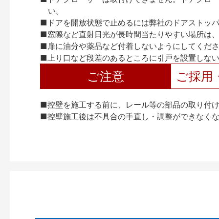
い。
■ドアを開放状態で止めるには弊社のドアストッ
■窓際など直射日光が長時間当たりやすい場所は
■扉に油分や薬品など付着しないようにしてくだ
■上り口など段差のあるところに引戸を設置しな
ご注意
ご採用
■控壁を施工する前に、レール等の部品の取り付
■控壁施工後は不具合の手直し・調整ができなく