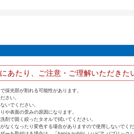
用にあたり、ご注意・ご理解いただきた
撃で採光部が割れる可能性があります。
ください。
しないでください。
反りや表面の歪みの原因になります。
性洗剤で固く絞ったタオルで拭いてください。
艶がなくなったり変色する場合がありますので使用しないでく
を取付ける場合は、「hapia public（ハピア パブリ