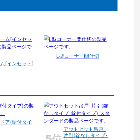
L型コーナー間仕切
ム[インセット]
ドア(錠付タイ
アウトセット吊戸･
片引(錠なしタイプ･