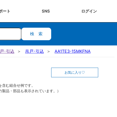
ポート
SNS
ログ
イン
検索
吊戸･引込
吊戸･引込
AA1TE3-15MKFNA
お気に入り
を含む組合せ例です。
の製品・部品も表示されています。）