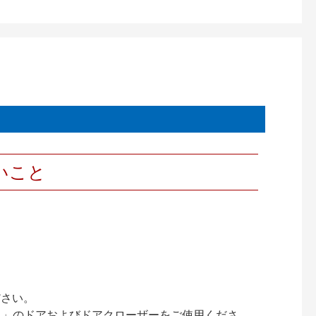
いこと
ださい。
ック）」のドアおよびドアクローザーをご使用くださ