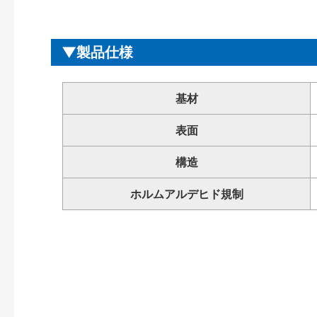
製品仕様
基材
表面
構造
ホルムアルデヒド規制