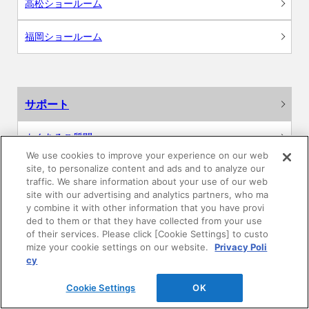
高松ショールーム
福岡ショールーム
サポート
よくあるご質問
We use cookies to improve your experience on our web
site, to personalize content and ads and to analyze our
カタログ閲覧・資料請求
traffic. We share information about your use of our web
site with our advertising and analytics partners, who ma
各種データダウンロード
y combine it with other information that you have provi
ded to them or that they have collected from your use
of their services. Please click [Cookie Settings] to custo
WEB見積・各種シミュレーション
mize your cookie settings on our website.
Privacy Poli
cy
交換用部品の購入
Cookie Settings
OK
修理・点検