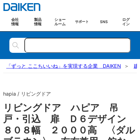
会社
製品
ショー
ログ
SNS
サポート
情報
情報
ルーム
イン
「ずっと ここちいいね」を実現する企業 DAIKEN
建
hapia / リビングドア
リビングドア ハピア 吊
戸・引込 扉 Ｄ６デザイン
８０８幅 ２０００高 〈ダル