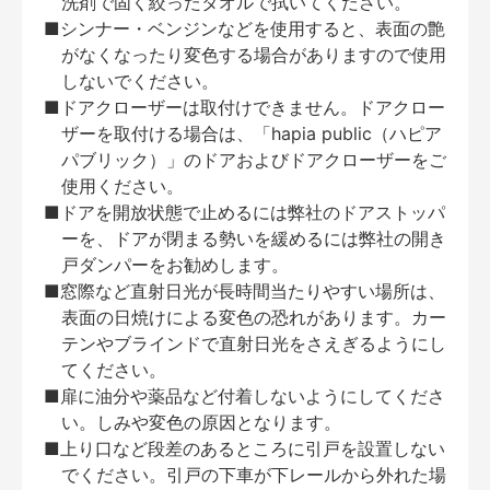
洗剤で固く絞ったタオルで拭いてください。
■シンナー・ベンジンなどを使用すると、表面の艶
がなくなったり変色する場合がありますので使用
しないでください。
■ドアクローザーは取付けできません。ドアクロー
ザーを取付ける場合は、「hapia public（ハピア
パブリック）」のドアおよびドアクローザーをご
使用ください。
■ドアを開放状態で止めるには弊社のドアストッパ
ーを、ドアが閉まる勢いを緩めるには弊社の開き
戸ダンパーをお勧めします。
■窓際など直射日光が長時間当たりやすい場所は、
表面の日焼けによる変色の恐れがあります。カー
テンやブラインドで直射日光をさえぎるようにし
てください。
■扉に油分や薬品など付着しないようにしてくださ
い。しみや変色の原因となります。
■上り口など段差のあるところに引戸を設置しない
でください。引戸の下車が下レールから外れた場