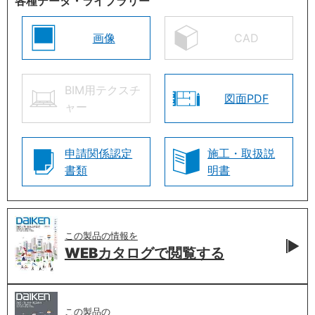
各種データ・ライブラリー
画像
CAD
BIM用テクスチ
図面PDF
ャー
申請関係認定
施工・取扱説
書類
明書
この製品の情報を
WEBカタログで
閲覧する
この製品の