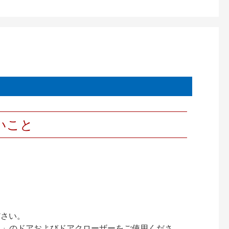
いこと
ださい。
ック）」のドアおよびドアクローザーをご使用くださ