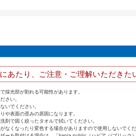
用にあたり、ご注意・ご理解いただきた
撃で採光部が割れる可能性があります。
ください。
しないでください。
反りや表面の歪みの原因になります。
性洗剤で固く絞ったタオルで拭いてください。
艶がなくなったり変色する場合がありますので使用しないでく
を取付ける場合は、「hapia public（ハピア パブリ