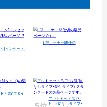
L型コーナー間仕切
ム[インセット]
ドア(錠付タイ
アウトセット吊戸･
片引(錠なしタイプ･