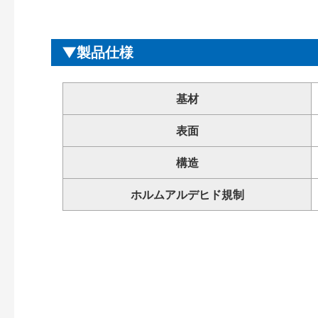
製品仕様
基材
表面
構造
ホルムアルデヒド規制