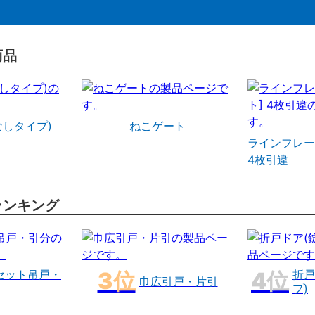
商品
なしタイプ)
ねこゲート
ラインフレー
4枚引違
ランキング
セット吊戸・
折戸
巾広引戸・片引
プ)