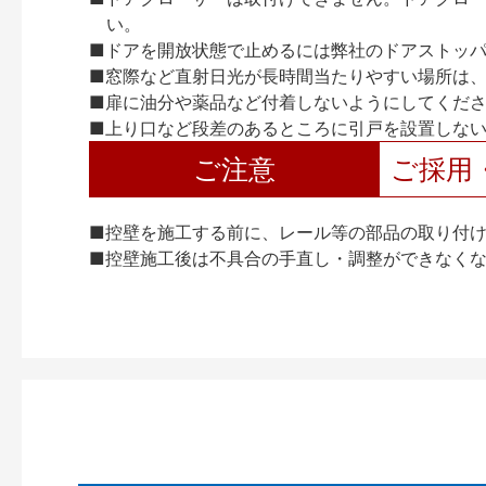
い。
■ドアを開放状態で止めるには弊社のドアストッ
■窓際など直射日光が長時間当たりやすい場所は
■扉に油分や薬品など付着しないようにしてくだ
■上り口など段差のあるところに引戸を設置しな
ご注意
ご採用
■控壁を施工する前に、レール等の部品の取り付
■控壁施工後は不具合の手直し・調整ができなく