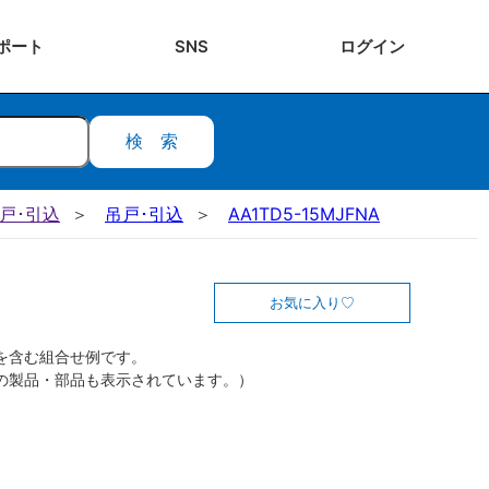
ポート
SNS
ログ
イン
検索
吊戸･引込
吊戸･引込
AA1TD5-15MJFNA
お気に入り
を含む組合せ例です。
の製品・部品も表示されています。）