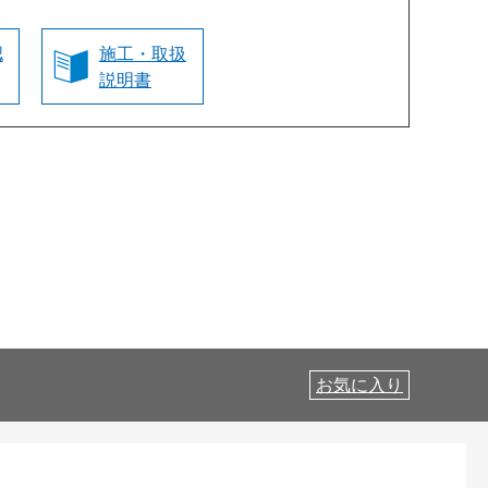
認
施工・取扱
説明書
お気に入り