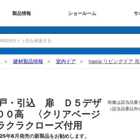
製品
情報
ショー
ルーム
サ
N
建材製品情報
室内ドア
hapia リビングドア 
戸・引込 扉 Ｄ５デザ
画像は該当品番
（該当品番以外
００高 〈クリアベージ
ラクラクローズ付用
25年6月発売の新製品をお勧めします。