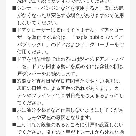
洗剤で固く絞ったタオルで拭いてください。
■シンナー・ベンジンなどを使用すると、表面の艶
がなくなったり変色する場合がありますので使用
しないでください。
■ドアクローザーは取付けできません。ドアクロー
ザーを取付ける場合は、「hapia public（ハピア
パブリック）」のドアおよびドアクローザーをご
使用ください。
■ドアを開放状態で止めるには弊社のドアストッパ
ーを、ドアが閉まる勢いを緩めるには弊社の開き
戸ダンパーをお勧めします。
■窓際など直射日光が長時間当たりやすい場所は、
表面の日焼けによる変色の恐れがあります。カー
テンやブラインドで直射日光をさえぎるようにし
てください。
■扉に油分や薬品など付着しないようにしてくださ
い。しみや変色の原因となります。
■上り口など段差のあるところに引戸を設置しない
でください。引戸の下車が下レールから外れた場