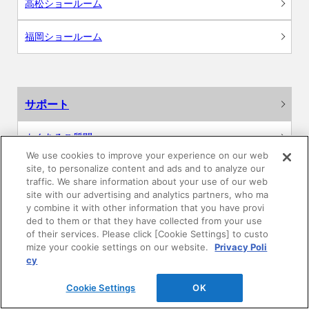
高松ショールーム
福岡ショールーム
サポート
よくあるご質問
We use cookies to improve your experience on our web
site, to personalize content and ads and to analyze our
カタログ閲覧・資料請求
traffic. We share information about your use of our web
site with our advertising and analytics partners, who ma
各種データダウンロード
y combine it with other information that you have provi
ded to them or that they have collected from your use
of their services. Please click [Cookie Settings] to custo
WEB見積・各種シミュレーション
mize your cookie settings on our website.
Privacy Poli
cy
交換用部品の購入
Cookie Settings
OK
修理・点検