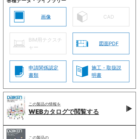
各種データ・ライブラリー
画像
CAD
BIM用テクスチ
図面PDF
ャー
申請関係認定
施工・取扱説
書類
明書
この製品の情報を
WEBカタログで
閲覧する
この製品の