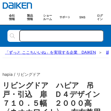
会社
製品
ショー
ログ
SNS
サポート
情報
情報
ルーム
イン
「ずっと ここちいいね」を実現する企業 DAIKEN
建
hapia / リビングドア
リビングドア ハピア 吊
戸・引込 扉 Ｄ４デザイン
７１０．５幅 ２０００高