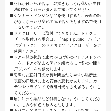
■汚れが付いた場合は、乾拭きもしくは薄めた中性
洗剤で固く絞ったタオルで拭いてください。
■シンナー・ベンジンなどを使用すると、表面の艶
がなくなったり変色する場合がありますので使用
しないでください。
■ドアクローザーは取付けできません。ドアクロー
ザーを取付ける場合は、「hapia public（ハピア
パブリック）」のドアおよびドアクローザーをご
使用ください。
■ドアを開放状態で止めるには弊社のドアストッパ
ーを、ドアが閉まる勢いを緩めるには弊社の開き
戸ダンパーをお勧めします。
■窓際など直射日光が長時間当たりやすい場所は、
表面の日焼けによる変色の恐れがあります。カー
テンやブラインドで直射日光をさえぎるようにし
てください。
■扉に油分や薬品など付着しないようにしてくださ
い。しみや変色の原因となります。
■上り口など段差のあるところに引戸を設置しない