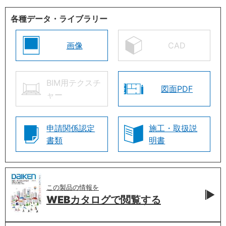
各種データ・ライブラリー
画像
CAD
BIM用テクスチ
図面PDF
ャー
申請関係認定
施工・取扱説
書類
明書
この製品の情報を
WEBカタログで
閲覧する