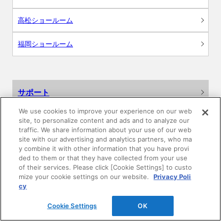
高松ショールーム
福岡ショールーム
サポート
We use cookies to improve your experience on our web
よくあるご質問
site, to personalize content and ads and to analyze our
traffic. We share information about your use of our web
カタログ閲覧・資料請求
site with our advertising and analytics partners, who ma
y combine it with other information that you have provi
ded to them or that they have collected from your use
各種データダウンロード
of their services. Please click [Cookie Settings] to custo
mize your cookie settings on our website.
Privacy Poli
cy
WEB見積・各種シミュレーション
Cookie Settings
OK
交換用部品の購入