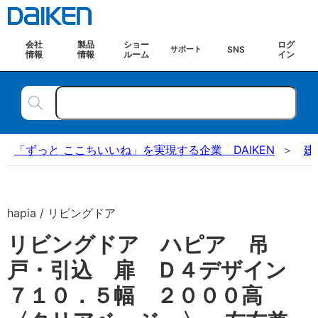
会社
製品
ショー
ログ
SNS
サポート
情報
情報
ルーム
イン
「ずっと ここちいいね」を実現する企業 DAIKEN
建
hapia / リビングドア
リビングドア ハピア 吊
戸・引込 扉 Ｄ４デザイン
７１０．５幅 ２０００高