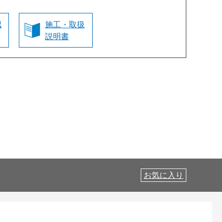
認
施工・取扱
説明書
お気に入り