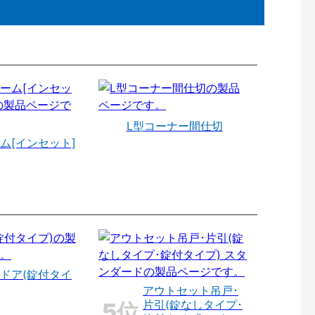
L型コーナー間仕切
ム[インセット]
ドア(錠付タイ
アウトセット吊戸･
片引(錠なしタイプ･