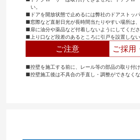
い。
■ドアを開放状態で止めるには弊社のドアストッ
■窓際など直射日光が長時間当たりやすい場所は
■扉に油分や薬品など付着しないようにしてくだ
■上り口など段差のあるところに引戸を設置しな
ご注意
ご採用
■控壁を施工する前に、レール等の部品の取り付
■控壁施工後は不具合の手直し・調整ができなく