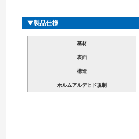
製品仕様
基材
表面
構造
ホルムアルデヒド規制