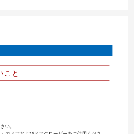
いこと
ださい。
ック）」のドアおよびドアクローザーをご使用くださ