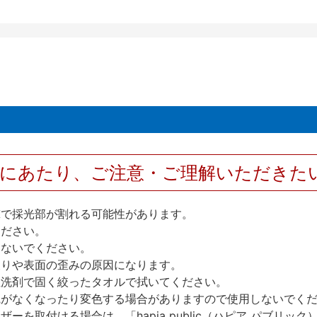
用にあたり、ご注意・ご理解いただきた
撃で採光部が割れる可能性があります。
ください。
しないでください。
反りや表面の歪みの原因になります。
性洗剤で固く絞ったタオルで拭いてください。
艶がなくなったり変色する場合がありますので使用しないでく
を取付ける場合は、「hapia public（ハピア パブリ