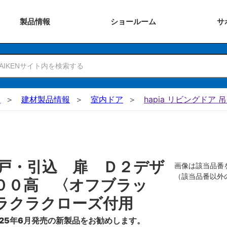
製品
情報
ショー
ルーム
サ
N
建材製品情報
室内ドア
hapia リビングドア 
戸・引込 扉 Ｄ２デザ
画像は該当品番
（該当品番以外
００高 〈オフブラッ
ラクラクローズ付用
25年6月発売の新製品をお勧めします。