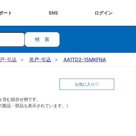
ポート
SNS
ログ
イン
検索
吊戸･引込
吊戸･引込
AA1TD2-15MKFNA
お気に入り
を含む組合せ例です。
の製品・部品も表示されています。）