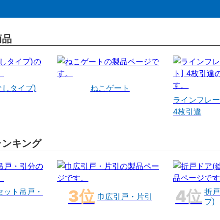
商品
なしタイプ)
ねこゲート
ラインフレー
4枚引違
ランキング
セット吊戸・
折戸
巾広引戸・片引
プ)