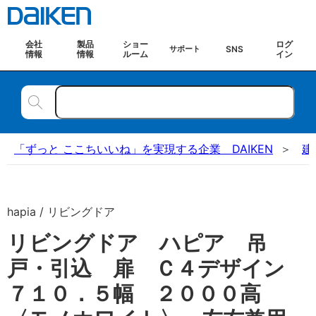
会社
製品
ショー
ログ
SNS
サポート
情報
情報
ルーム
イン
「ずっと ここちいいね」を実現する企業 DAIKEN
建
hapia / リビングドア
リビングドア ハピア 吊
戸・引込 扉 Ｃ４デザイン
７１０．５幅 ２０００高