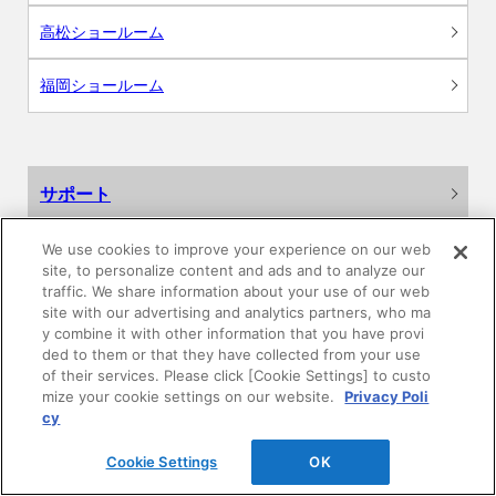
高松ショールーム
福岡ショールーム
サポート
よくあるご質問
We use cookies to improve your experience on our web
site, to personalize content and ads and to analyze our
traffic. We share information about your use of our web
カタログ閲覧・資料請求
site with our advertising and analytics partners, who ma
y combine it with other information that you have provi
各種データダウンロード
ded to them or that they have collected from your use
of their services. Please click [Cookie Settings] to custo
mize your cookie settings on our website.
Privacy Poli
WEB見積・各種シミュレーション
cy
交換用部品の購入
Cookie Settings
OK