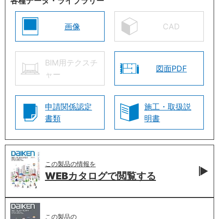
各種データ・ライブラリー
画像
CAD
BIM用テクスチ
図面PDF
ャー
申請関係認定
施工・取扱説
書類
明書
この製品の情報を
WEBカタログで
閲覧する
この製品の