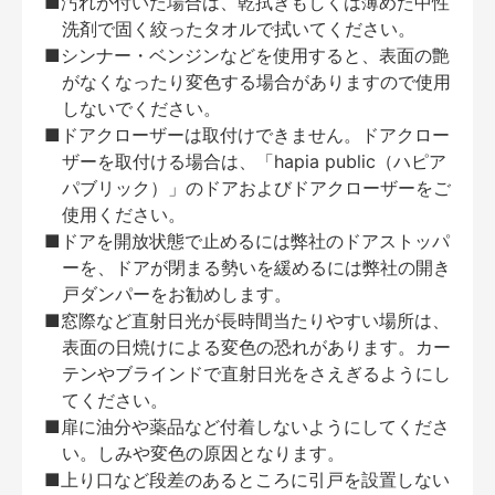
■汚れが付いた場合は、乾拭きもしくは薄めた中性
洗剤で固く絞ったタオルで拭いてください。
■シンナー・ベンジンなどを使用すると、表面の艶
がなくなったり変色する場合がありますので使用
しないでください。
■ドアクローザーは取付けできません。ドアクロー
ザーを取付ける場合は、「hapia public（ハピア
パブリック）」のドアおよびドアクローザーをご
使用ください。
■ドアを開放状態で止めるには弊社のドアストッパ
ーを、ドアが閉まる勢いを緩めるには弊社の開き
戸ダンパーをお勧めします。
■窓際など直射日光が長時間当たりやすい場所は、
表面の日焼けによる変色の恐れがあります。カー
テンやブラインドで直射日光をさえぎるようにし
てください。
■扉に油分や薬品など付着しないようにしてくださ
い。しみや変色の原因となります。
■上り口など段差のあるところに引戸を設置しない