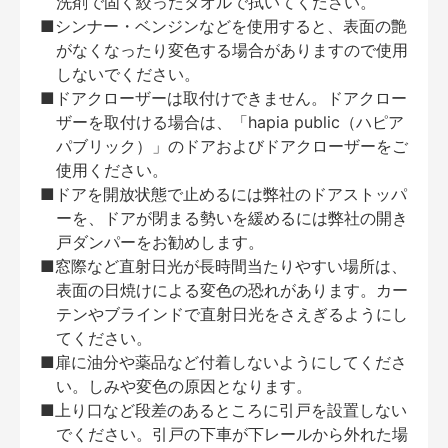
洗剤で固く絞ったタオルで拭いてください。
■シンナー・ベンジンなどを使用すると、表面の艶
がなくなったり変色する場合がありますので使用
しないでください。
■ドアクローザーは取付けできません。ドアクロー
ザーを取付ける場合は、「hapia public（ハピア
パブリック）」のドアおよびドアクローザーをご
使用ください。
■ドアを開放状態で止めるには弊社のドアストッパ
ーを、ドアが閉まる勢いを緩めるには弊社の開き
戸ダンパーをお勧めします。
■窓際など直射日光が長時間当たりやすい場所は、
表面の日焼けによる変色の恐れがあります。カー
テンやブラインドで直射日光をさえぎるようにし
てください。
■扉に油分や薬品など付着しないようにしてくださ
い。しみや変色の原因となります。
■上り口など段差のあるところに引戸を設置しない
でください。引戸の下車が下レールから外れた場