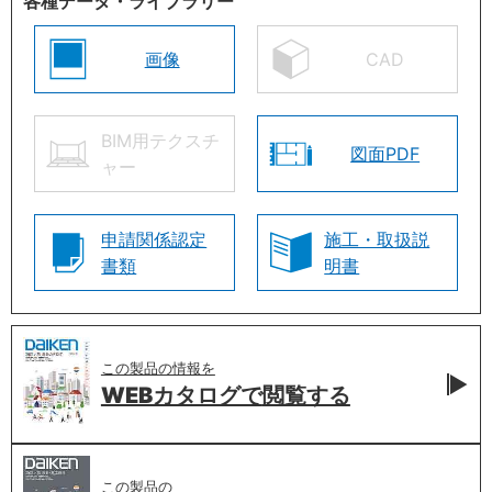
各種データ・ライブラリー
画像
CAD
BIM用テクスチ
図面PDF
ャー
申請関係認定
施工・取扱説
書類
明書
この製品の情報を
WEBカタログで
閲覧する
この製品の