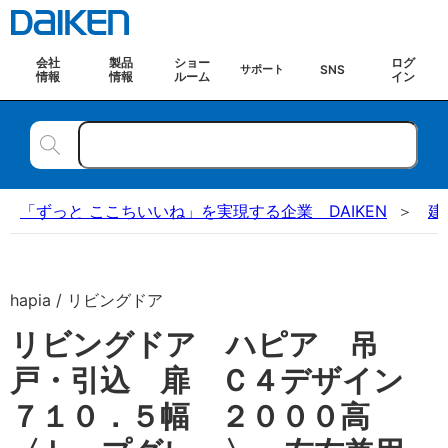
会社
製品
ショー
ログ
SNS
サポート
情報
情報
ルーム
イン
「ずっと ここちいいね」を実現する企業 DAIKEN
建
hapia / リビングドア
リビングドア ハピア 吊
戸・引込 扉 Ｃ４デザイン
７１０．５幅 ２０００高