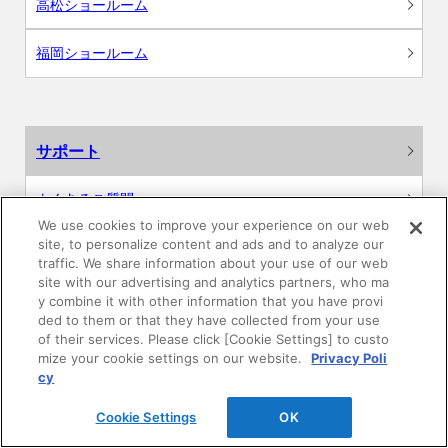
高松ショールーム
福岡ショールーム
サポート
よくあるご質問
We use cookies to improve your experience on our web
site, to personalize content and ads and to analyze our
カタログ閲覧・資料請求
traffic. We share information about your use of our web
site with our advertising and analytics partners, who ma
各種データダウンロード
y combine it with other information that you have provi
ded to them or that they have collected from your use
of their services. Please click [Cookie Settings] to custo
WEB見積・各種シミュレーション
mize your cookie settings on our website.
Privacy Poli
cy
交換用部品の購入
Cookie Settings
OK
修理・点検