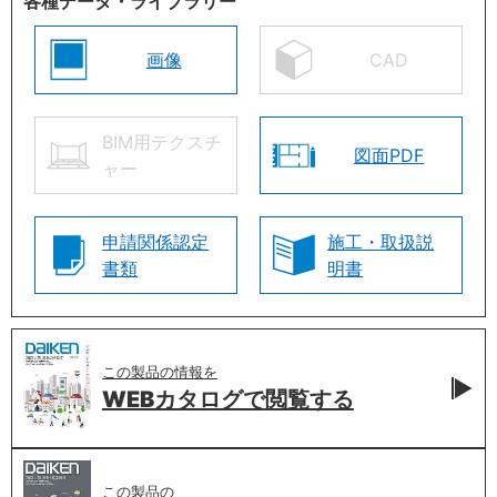
各種データ・ライブラリー
画像
CAD
BIM用テクスチ
図面PDF
ャー
申請関係認定
施工・取扱説
書類
明書
この製品の情報を
WEBカタログで
閲覧する
この製品の