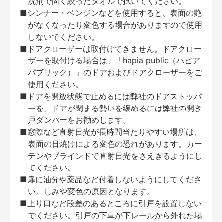
洗剤で固く絞ったタオルで拭いてください。
■シンナー・ベンジンなどを使用すると、表面の艶
がなくなったり変色する場合がありますので使用
しないでください。
■ドアクローザーは取付けできません。ドアクロー
ザーを取付ける場合は、「hapia public（ハピア
パブリック）」のドアおよびドアクローザーをご
使用ください。
■ドアを開放状態で止めるには弊社のドアストッパ
ーを、ドアが閉まる勢いを緩めるには弊社の開き
戸ダンパーをお勧めします。
■窓際など直射日光が長時間当たりやすい場所は、
表面の日焼けによる変色の恐れがあります。カー
テンやブラインドで直射日光をさえぎるようにし
てください。
■扉に油分や薬品など付着しないようにしてくださ
い。しみや変色の原因となります。
■上り口など段差のあるところに引戸を設置しない
でください。引戸の下車が下レールから外れた場