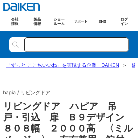
会社
製品
ショー
ログ
SNS
サポート
情報
情報
ルーム
イン
「ずっと ここちいいね」を実現する企業 DAIKEN
建
hapia / リビングドア
リビングドア ハピア 吊
戸・引込 扉 Ｂ９デザイン
８０８幅 ２０００高 〈ミル