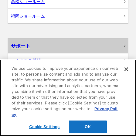
高松ショールーム
福岡ショールーム
サポート
よくあるご質問
We use cookies to improve your experience on our web
site, to personalize content and ads and to analyze our
カタログ閲覧・資料請求
traffic. We share information about your use of our web
site with our advertising and analytics partners, who ma
各種データダウンロード
y combine it with other information that you have provi
ded to them or that they have collected from your use
of their services. Please click [Cookie Settings] to custo
WEB見積・各種シミュレーション
mize your cookie settings on our website.
Privacy Poli
cy
交換用部品の購入
Cookie Settings
OK
修理・点検