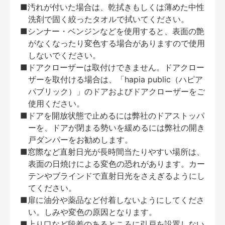
■汚れが付いた場合は、乾拭きもしくは薄めた中性
洗剤で固く絞ったタオルで拭いてください。
■シンナー・ベンジンなどを使用すると、表面の艶
がなくなったり変色する場合がありますので使用
しないでください。
■ドアクローザーは取付けできません。ドアクロー
ザーを取付ける場合は、「hapia public（ハピア
パブリック）」のドアおよびドアクローザーをご
使用ください。
■ドアを開放状態で止めるには弊社のドアストッパ
ーを、ドアが閉まる勢いを緩めるには弊社の開き
戸ダンパーをお勧めします。
■窓際など直射日光が長時間当たりやすい場所は、
表面の日焼けによる変色の恐れがあります。カー
テンやブラインドで直射日光をさえぎるようにし
てください。
■扉に油分や薬品など付着しないようにしてくださ
い。しみや変色の原因となります。
■上り口など段差のあるところに引戸を設置しない