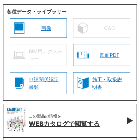
各種データ・ライブラリー
画像
CAD
BIM用テクスチ
図面PDF
ャー
申請関係認定
施工・取扱説
書類
明書
この製品の情報を
WEBカタログで
閲覧する