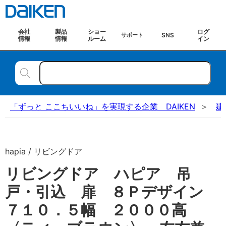
会社
製品
ショー
ログ
SNS
サポート
情報
情報
ルーム
イン
「ずっと ここちいいね」を実現する企業 DAIKEN
建
hapia / リビングドア
リビングドア ハピア 吊
戸・引込 扉 ８Ｐデザイン
７１０．５幅 ２０００高