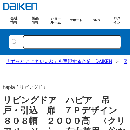
会社
製品
ショー
ログ
SNS
サポート
情報
情報
ルーム
イン
「ずっと ここちいいね」を実現する企業 DAIKEN
建
hapia / リビングドア
リビングドア ハピア 吊
戸・引込 扉 ７Ｐデザイン
８０８幅 ２０００高 〈クリ