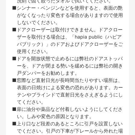
洗剤で固く絞ったタオルで拭いてください。
■シンナー・ベンジンなどを使用すると、表面の艶
がなくなったり変色する場合がありますので使用
しないでください。
■ドアクローザーは取付けできません。ドアクロー
ザーを取付ける場合は、「hapia public（ハピア
パブリック）」のドアおよびドアクローザーをご
使用ください。
■ドアを開放状態で止めるには弊社のドアストッパ
ーを、ドアが閉まる勢いを緩めるには弊社の開き
戸ダンパーをお勧めします。
■窓際など直射日光が長時間当たりやすい場所は、
表面の日焼けによる変色の恐れがあります。カー
テンやブラインドで直射日光をさえぎるようにし
てください。
■扉に油分や薬品など付着しないようにしてくださ
い。しみや変色の原因となります。
■上り口など段差のあるところに引戸を設置しない
でください。引戸の下車が下レールから外れた場