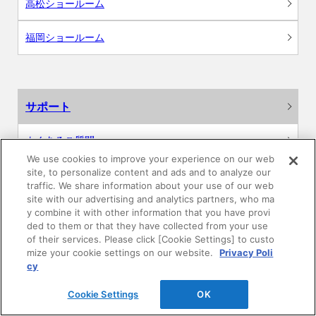
高松ショールーム
福岡ショールーム
サポート
よくあるご質問
We use cookies to improve your experience on our web
site, to personalize content and ads and to analyze our
カタログ閲覧・資料請求
traffic. We share information about your use of our web
site with our advertising and analytics partners, who ma
各種データダウンロード
y combine it with other information that you have provi
ded to them or that they have collected from your use
of their services. Please click [Cookie Settings] to custo
WEB見積・各種シミュレーション
mize your cookie settings on our website.
Privacy Poli
cy
交換用部品の購入
Cookie Settings
OK
修理・点検