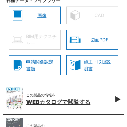
各種データ・ライブラリー
画像
CAD
BIM用テクスチ
図面PDF
ャー
申請関係認定
施工・取扱説
書類
明書
この製品の情報を
WEBカタログで
閲覧する
この製品の