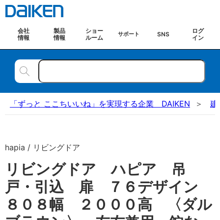
会社
製品
ショー
ログ
SNS
サポート
情報
情報
ルーム
イン
「ずっと ここちいいね」を実現する企業 DAIKEN
建
hapia / リビングドア
リビングドア ハピア 吊
戸・引込 扉 ７６デザイン
８０８幅 ２０００高 〈ダル