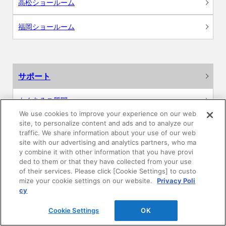
高松ショールーム
福岡ショールーム
サポート
よくあるご質問
We use cookies to improve your experience on our web
site, to personalize content and ads and to analyze our
カタログ閲覧・資料請求
traffic. We share information about your use of our web
site with our advertising and analytics partners, who ma
各種データダウンロード
y combine it with other information that you have provi
ded to them or that they have collected from your use
of their services. Please click [Cookie Settings] to custo
WEB見積・各種シミュレーション
mize your cookie settings on our website.
Privacy Poli
cy
交換用部品の購入
Cookie Settings
OK
修理・点検