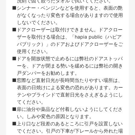
洗剤で固く絞ったタオルで拭いてください。
■シンナー・ベンジンなどを使用すると、表面の艶
がなくなったり変色する場合がありますので使用
しないでください。
■ドアクローザーは取付けできません。ドアクロー
ザーを取付ける場合は、「hapia public（ハピア
パブリック）」のドアおよびドアクローザーをご
使用ください。
■ドアを開放状態で止めるには弊社のドアストッパ
ーを、ドアが閉まる勢いを緩めるには弊社の開き
戸ダンパーをお勧めします。
■窓際など直射日光が長時間当たりやすい場所は、
表面の日焼けによる変色の恐れがあります。カー
テンやブラインドで直射日光をさえぎるようにし
てください。
■扉に油分や薬品など付着しないようにしてくださ
い。しみや変色の原因となります。
■上り口など段差のあるところに引戸を設置しない
でください。引戸の下車が下レールから外れた場