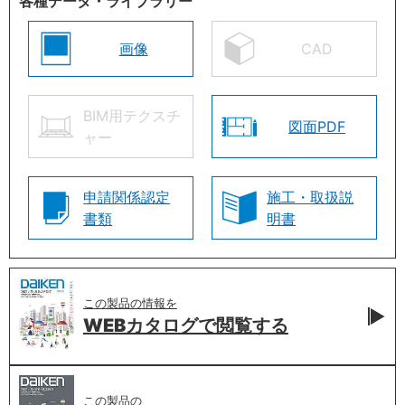
各種データ・ライブラリー
画像
CAD
BIM用テクスチ
図面PDF
ャー
申請関係認定
施工・取扱説
書類
明書
この製品の情報を
WEBカタログで
閲覧する
この製品の