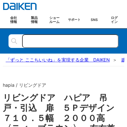
会社
製品
ショー
ログ
SNS
サポート
情報
情報
ルーム
イン
「ずっと ここちいいね」を実現する企業 DAIKEN
建
hapia / リビングドア
リビングドア ハピア 吊
戸・引込 扉 ５Ｐデザイン
７１０．５幅 ２０００高