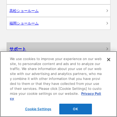
高松ショールーム
福岡ショールーム
サポート
We use cookies to improve your experience on our web
よくあるご質問
site, to personalize content and ads and to analyze our
traffic. We share information about your use of our web
カタログ閲覧・資料請求
site with our advertising and analytics partners, who ma
y combine it with other information that you have provi
ded to them or that they have collected from your use
各種データダウンロード
of their services. Please click [Cookie Settings] to custo
mize your cookie settings on our website.
Privacy Poli
cy
WEB見積・各種シミュレーション
Cookie Settings
OK
交換用部品の購入