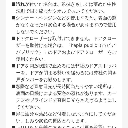
■汚れが付いた場合は、乾拭きもしくは薄めた中性
洗剤で固く絞ったタオルで拭いてください。
■シンナー・ベンジンなどを使用すると、表面の艶
がなくなったり変色する場合がありますので使用
しないでください。
■ドアクローザーは取付けできません。ドアクロー
ザーを取付ける場合は、「hapia public（ハピア
パブリック）」のドアおよびドアクローザーをご
使用ください。
■ドアを開放状態で止めるには弊社のドアストッパ
ーを、ドアが閉まる勢いを緩めるには弊社の開き
戸ダンパーをお勧めします。
■窓際など直射日光が長時間当たりやすい場所は、
表面の日焼けによる変色の恐れがあります。カー
テンやブラインドで直射日光をさえぎるようにし
てください。
■扉に油分や薬品など付着しないようにしてくださ
い。しみや変色の原因となります。
■上り口など段差のあるところに引戸を設置しない