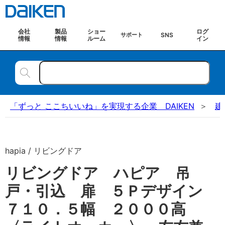
会社
製品
ショー
ログ
SNS
サポート
情報
情報
ルーム
イン
「ずっと ここちいいね」を実現する企業 DAIKEN
建
hapia / リビングドア
リビングドア ハピア 吊
戸・引込 扉 ５Ｐデザイン
７１０．５幅 ２０００高