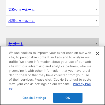
高松ショールーム
福岡ショールーム
サポート
We use cookies to improve your experience on our web
よくあるご質問
site, to personalize content and ads and to analyze our
traffic. We share information about your use of our web
カタログ閲覧・資料請求
site with our advertising and analytics partners, who ma
y combine it with other information that you have provi
ded to them or that they have collected from your use
各種データダウンロード
of their services. Please click [Cookie Settings] to custo
mize your cookie settings on our website.
Privacy Poli
cy
WEB見積・各種シミュレーション
Cookie Settings
OK
交換用部品の購入