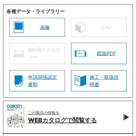
各種データ・ライブラリー
画像
CAD
BIM用テクスチ
図面PDF
ャー
申請関係認定
施工・取扱説
書類
明書
この製品の情報を
WEBカタログで
閲覧する